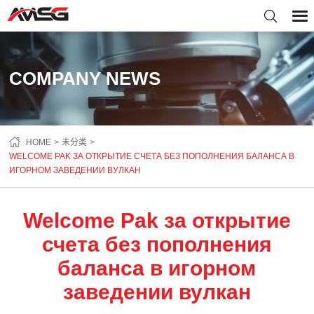
COMPANY NEWS
HOME
未分类
WELCOME PAK ЗА ОТКРЫТИЕ СЧЕТА БЕЗ ПОПОЛНЕНИЯ БАЛАНСА В
ИГОРНОМ ЗАВЕДЕНИИ ВУЛКАН
Welcome Pak за открытие
счета без пополнения
баланса в игорном
заведении вулкан