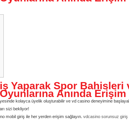
ş Yaparak Spor Bahisleri 
 Oyunlarına Anında Erişim
esinde kolayca üyelik oluşturabilir ve vd casino deneyimine başlayabi
ı sizi bekliyor!
ino mobil giriş ile her yerden erişim sağlayın.
vdcasino sorunsuz giriş