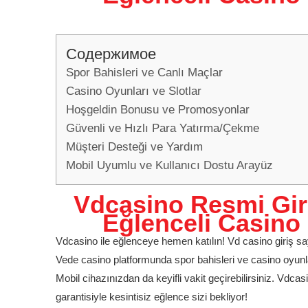
Содержимое
Spor Bahisleri ve Canlı Maçlar
Casino Oyunları ve Slotlar
Hoşgeldin Bonusu ve Promosyonlar
Güvenli ve Hızlı Para Yatırma/Çekme
Müşteri Desteği ve Yardım
Mobil Uyumlu ve Kullanıcı Dostu Arayüz
Vdcasino Resmi Giri
Eğlenceli Casino
Vdcasino ile eğlenceye hemen katılın! Vd casino giriş say
Vede casino platformunda spor bahisleri ve casino oyunlar
Mobil cihazınızdan da keyifli vakit geçirebilirsiniz. Vdcas
garantisiyle kesintisiz eğlence sizi bekliyor!