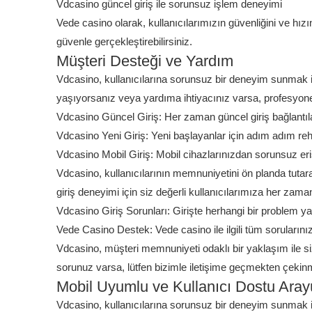
Vdcasino güncel giriş ile sorunsuz işlem deneyimi
Vede casino olarak, kullanıcılarımızın güvenliğini ve hızı
güvenle gerçekleştirebilirsiniz.
Müşteri Desteği ve Yardım
Vdcasino, kullanıcılarına sorunsuz bir deneyim sunmak içi
yaşıyorsanız veya yardıma ihtiyacınız varsa, profesyonel
Vdcasino Güncel Giriş: Her zaman güncel giriş bağlantılar
Vdcasino Yeni Giriş: Yeni başlayanlar için adım adım re
Vdcasino Mobil Giriş: Mobil cihazlarınızdan sorunsuz eri
Vdcasino, kullanıcılarının memnuniyetini ön planda tutara
giriş deneyimi için siz değerli kullanıcılarımıza her zam
Vdcasino Giriş Sorunları: Girişte herhangi bir problem y
Vede Casino Destek: Vede casino ile ilgili tüm sorularınız
Vdcasino, müşteri memnuniyeti odaklı bir yaklaşım ile sizl
sorunuz varsa, lütfen bizimle iletişime geçmekten çekin
Mobil Uyumlu ve Kullanıcı Dostu Aray
Vdcasino, kullanıcılarına sorunsuz bir deneyim sunmak iç