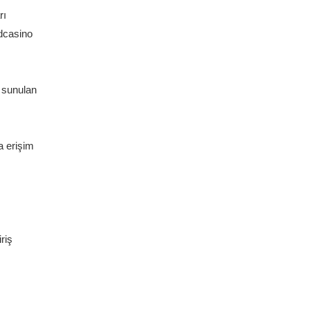
rı
Vdcasino
e sunulan
a erişim
riş