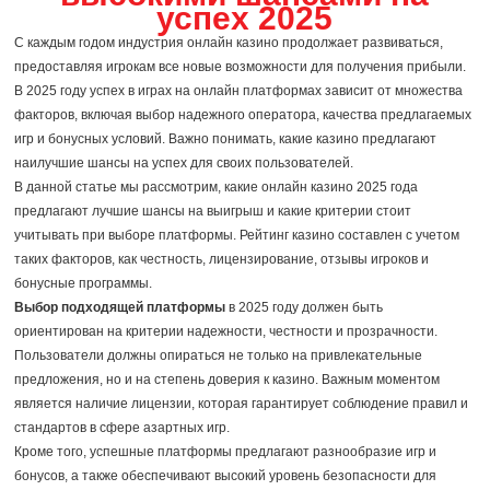
успех 2025
С каждым годом индустрия онлайн казино продолжает развиваться,
предоставляя игрокам все новые возможности для получения прибыли.
В 2025 году успех в играх на онлайн платформах зависит от множества
факторов, включая выбор надежного оператора, качества предлагаемых
игр и бонусных условий. Важно понимать, какие казино предлагают
наилучшие шансы на успех для своих пользователей.
В данной статье мы рассмотрим, какие онлайн казино 2025 года
предлагают лучшие шансы на выигрыш и какие критерии стоит
учитывать при выборе платформы. Рейтинг казино составлен с учетом
таких факторов, как честность, лицензирование, отзывы игроков и
бонусные программы.
Выбор подходящей платформы
в 2025 году должен быть
ориентирован на критерии надежности, честности и прозрачности.
Пользователи должны опираться не только на привлекательные
предложения, но и на степень доверия к казино. Важным моментом
является наличие лицензии, которая гарантирует соблюдение правил и
стандартов в сфере азартных игр.
Кроме того, успешные платформы предлагают разнообразие игр и
бонусов, а также обеспечивают высокий уровень безопасности для