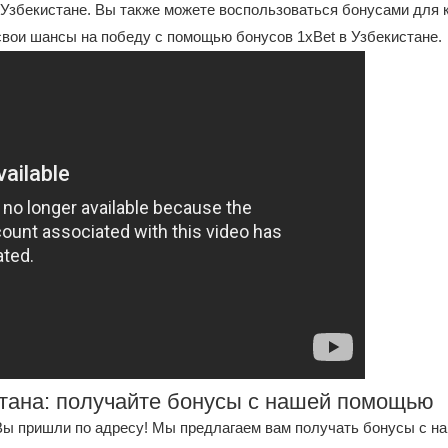
 Узбекистане. Вы также можете воспользоваться бонусами для к
свои шансы на победу с помощью бонусов 1xBet в Узбекистане.
тана: получайте бонусы с нашей помощью
Вы пришли по адресу! Мы предлагаем вам получать бонусы с н