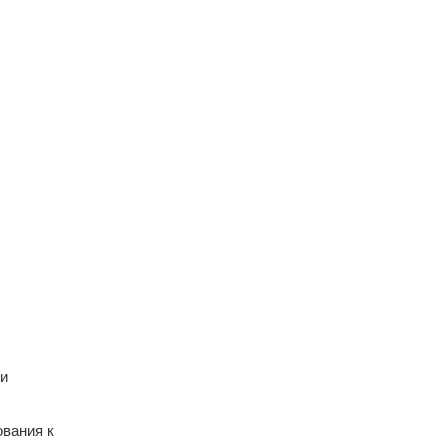
ри
ования к