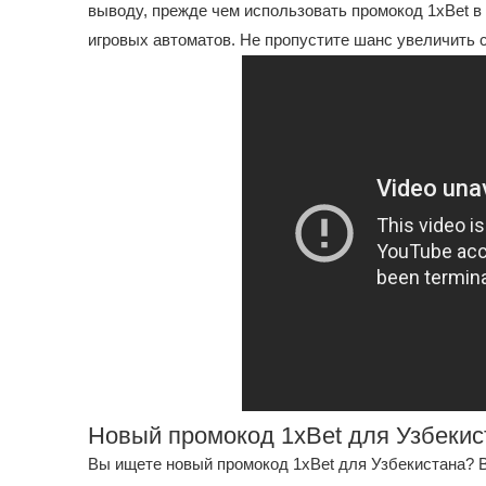
выводу, прежде чем использовать промокод 1xBet в
игровых автоматов. Не пропустите шанс увеличить 
Новый промокод 1xBet для Узбекис
Вы ищете новый промокод 1xBet для Узбекистана? 