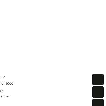
 Не
 от 5000
уя
 и смс,