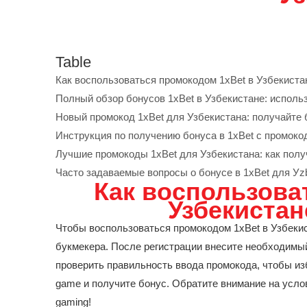
Table
Как воспользоваться промокодом 1xBet в Узбекиста
Полный обзор бонусов 1xBet в Узбекистане: исполь
Новый промокод 1xBet для Узбекистана: получайте
Инструкция по получению бонуса в 1xBet с промоко
Лучшие промокоды 1xBet для Узбекистана: как получ
Часто задаваемые вопросы о бонусе в 1xBet для Уzb
Как воспользова
Узбекистан
Чтобы воспользоваться промокодом 1xBet в Узбекис
букмекера. После регистрации внесите необходимый
проверить правильность ввода промокода, чтобы из
game и получите бонус. Обратите внимание на усло
gaming!