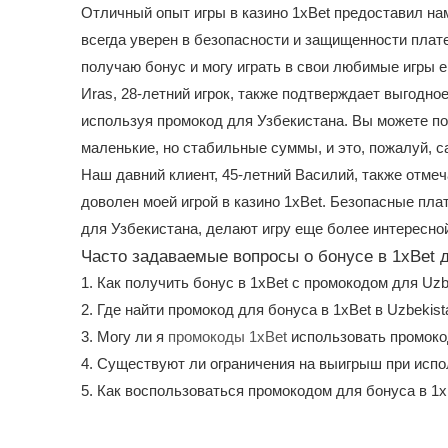
Отличный опыт игры в казино 1xBet предоставил на
всегда уверен в безопасности и защищенности плат
получаю бонус и могу играть в свои любимые игры 
Иras, 28-летний игрок, также подтверждает выгодно
используя промокод для Узбекистана. Вы можете п
маленькие, но стабильные суммы, и это, пожалуй, с
Наш давний клиент, 45-летний Василий, также отмеч
доволен моей игрой в казино 1xBet. Безопасные пл
для Узбекистана, делают игру еще более интересно
Часто задаваемые вопросы о бонусе в 1xBet д
1. Как получить бонус в 1xBet с промокодом для Uzb
2. Где найти промокод для бонуса в 1xBet в Uzbekist
3. Могу ли я
промокоды 1xBet
использовать промокод
4. Существуют ли ограничения на выигрыш при испо
5. Как воспользоваться промокодом для бонуса в 1x