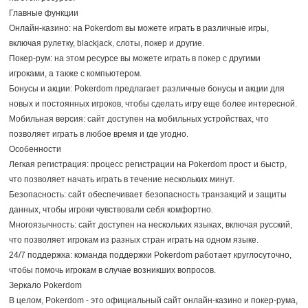
Главные функции
Онлайн-казино: на Pokerdom вы можете играть в различные игры,
включая рулетку, blackjack, слоты, покер и другие.
Покер-рум: на этом ресурсе вы можете играть в покер с другими
игроками, а также с компьютером.
Бонусы и акции: Pokerdom предлагает различные бонусы и акции для
новых и постоянных игроков, чтобы сделать игру еще более интересной.
Мобильная версия: сайт доступен на мобильных устройствах, что
позволяет играть в любое время и где угодно.
Особенности
Легкая регистрация: процесс регистрации на Pokerdom прост и быстр,
что позволяет начать играть в течение нескольких минут.
Безопасность: сайт обеспечивает безопасность транзакций и защиты
данных, чтобы игроки чувствовали себя комфортно.
Многоязычность: сайт доступен на нескольких языках, включая русский,
что позволяет игрокам из разных стран играть на одном языке.
24/7 поддержка: команда поддержки Pokerdom работает круглосуточно,
чтобы помочь игрокам в случае возникших вопросов.
Зеркало Pokerdom
В целом, Pokerdom - это официальный сайт онлайн-казино и покер-рума,