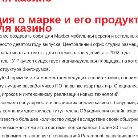
ия о марке и его продук
ля казино
ение создавать софт для Maxbet мобильная версия и остальных
яносто девятом году выпуска. Центральный офис студии размещ
рабатывал автоматы для наземных заведений, а с 2002 года
алы. У Playtech существует индивидуальная площадка, на кото
структура бинго-румов.
ytech применяется множеством ведущих онлайн-казино, наприме
рку лучших разработчиков ПО на рынке азартных игр. Специали
 игроков и интенсивному реализации новых технологий.
воевало популярность в английских онлайн казино с бонусами, 
оду компания удостоилась титул члена Объединения онлайн азарт
 известно большее количество людей вследствие своей обширн
ни возможностями этой системы пользовалось более 30 тысяч
к оформил соглашение с корпорацией Paramount, разрешившее 