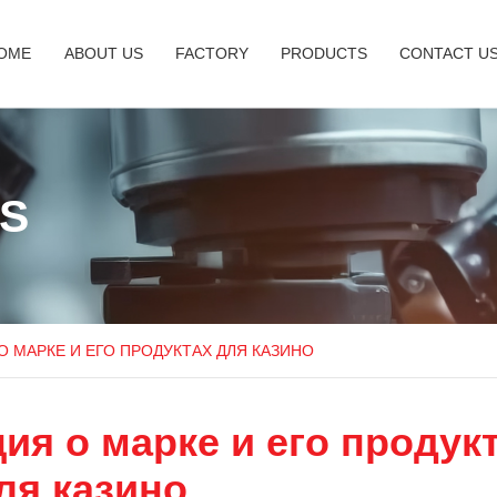
OME
ABOUT US
FACTORY
PRODUCTS
CONTACT U
S
 МАРКЕ И ЕГО ПРОДУКТАХ ДЛЯ КАЗИНО
ия о марке и его продук
ля казино