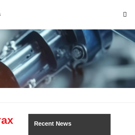
S
тах
Recent News