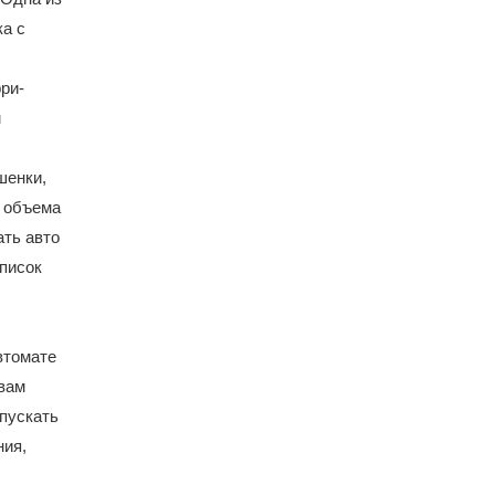
ка с
ри-
м
шенки,
ы объема
ать авто
список
втомате
вам
апускать
ния,