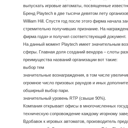
выпускать игровые автоматы, посвященные известн
Бренд Playtech в две тысячи девятом лету организо
William Hill. Спустя год после этого фирма начала 
стремительно получивших признание. На награжден
фирма года» и получил соответствующий документ.
На данный момент Playtech имеет значительным воз
сферы. Главная доля созданий вендора – слоты раз
преимущества названий организации вот такие:
выбор тем
значительные вознаграждения, в том числе увелич
огромное число призовых раундов и иных дополнит
обширный выбор пари.
значительный уровень RTP (свыше 90%).
Компания открывает офисы в многочисленных госуда
техническую сопровождение каждому игорному заве
Вдобавок к игровых автоматов, производитель пред