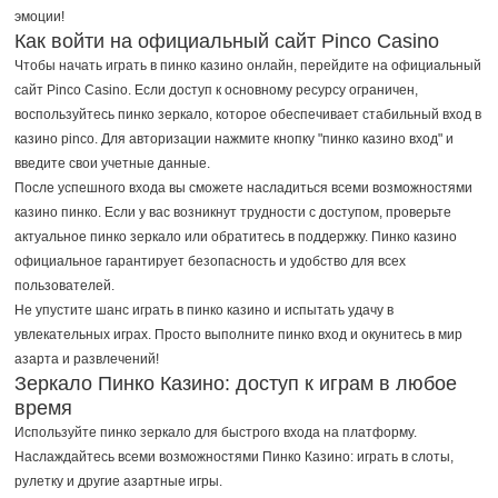
эмоции!
Как войти на официальный сайт Pinco Casino
Чтобы начать играть в пинко казино онлайн, перейдите на официальный
сайт Pinco Casino. Если доступ к основному ресурсу ограничен,
воспользуйтесь пинко зеркало, которое обеспечивает стабильный вход в
казино pinco. Для авторизации нажмите кнопку "пинко казино вход" и
введите свои учетные данные.
После успешного входа вы сможете насладиться всеми возможностями
казино пинко. Если у вас возникнут трудности с доступом, проверьте
актуальное пинко зеркало или обратитесь в поддержку. Пинко казино
официальное гарантирует безопасность и удобство для всех
пользователей.
Не упустите шанс играть в пинко казино и испытать удачу в
увлекательных играх. Просто выполните пинко вход и окунитесь в мир
азарта и развлечений!
Зеркало Пинко Казино: доступ к играм в любое
время
Используйте пинко зеркало для быстрого входа на платформу.
Наслаждайтесь всеми возможностями Пинко Казино: играть в слоты,
рулетку и другие азартные игры.