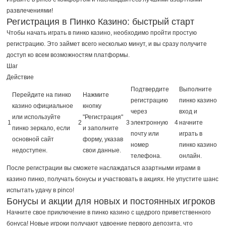
развлечениями!
Регистрация в Пинко Казино: быстрый старт
Чтобы начать играть в пинко казино, необходимо пройти простую
регистрацию. Это займет всего несколько минут, и вы сразу получите
доступ ко всем возможностям платформы.
Шаг
Действие
Подтвердите
Выполните
Перейдите на пинко
Нажмите
регистрацию
пинко казино
казино официальное
кнопку
через
вход и
или используйте
"Регистрация"
1
2
3
электронную
4
начните
пинко зеркало, если
и заполните
почту или
играть в
основной сайт
форму, указав
номер
пинко казино
недоступен.
свои данные.
телефона.
онлайн.
После регистрации вы сможете наслаждаться азартными играми в
казино пинко, получать бонусы и участвовать в акциях. Не упустите шанс
испытать удачу в pinco!
Бонусы и акции для новых и постоянных игроков
Начните свое приключение в пинко казино с щедрого приветственного
бонуса! Новые игроки получают удвоение первого депозита, что