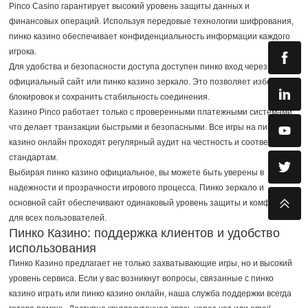
Pinco Casino гарантирует высокий уровень защиты данных и
финансовых операций. Используя передовые технологии шифрования,
пинко казино обеспечивает конфиденциальность информации каждого
игрока.
Для удобства и безопасности доступа доступен пинко вход через
официальный сайт или пинко казино зеркало. Это позволяет избежать
блокировок и сохранить стабильность соединения.
Казино Pinco работает только с проверенными платежными системами,
что делает транзакции быстрыми и безопасными. Все игры на пинко
казино онлайн проходят регулярный аудит на честность и соответствие
стандартам.
Выбирая пинко казино официальное, вы можете быть уверены в
надежности и прозрачности игрового процесса. Пинко зеркало и
основной сайт обеспечивают одинаковый уровень защиты и комфорта
для всех пользователей.
Пинко Казино: поддержка клиентов и удобство
использования
Пинко Казино предлагает не только захватывающие игры, но и высокий
уровень сервиса. Если у вас возникнут вопросы, связанные с пинко
казино играть или пинко казино онлайн, наша служба поддержки всегда