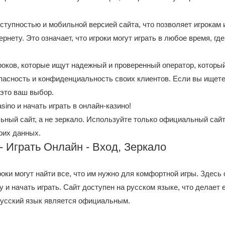
оступностью и мобильной версией сайта, что позволяет игрокам 
рнету. Это означает, что игроки могут играть в любое время, гд
гроков, которые ищут надежный и проверенный оператор, которы
опасность и конфиденциальность своих клиентов. Если вы ищете
- это ваш выбор.
ino и начать играть в онлайн-казино!
льный сайт, а не зеркало. Используйте только официальный сайт
оих данных.
 Играть Онлайн - Вход, Зеркало
роки могут найти все, что им нужно для комфортной игры. Здесь 
у и начать играть. Сайт доступен на русском языке, что делает 
 русский язык является официальным.