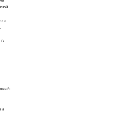
 на
ежной
р и
.
 В
онлайн-
 и