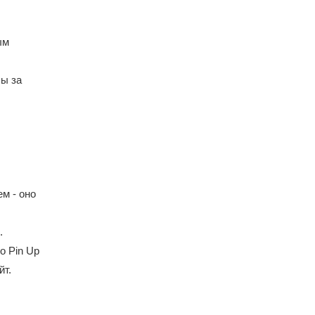
ым
сы за
м - оно
.
о Pin Up
йт.