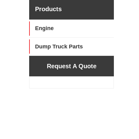
Products
Engine
Dump Truck Parts
Request A Quote