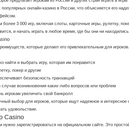
орое предлагает игрокам из России и других стран играть в игры
х популярных онлайн-казино в России, что объясняется его над
рфейсом.
более 3 000 игр, включая слоты, карточные игры, рулетку, поке
вится, и начать играть в любое время, где бы они ни находились
sino
реимуществ, которые делают его привлекательным для игроков.
о найти и выбрать игру, которая им понравится
етку, покер и другие
еспечивает безопасность транзакций
в случае возникновения каких-либо вопросов или проблем
чь игрокам увеличить свой банкролл
ичный выбор для игроков, которые ищут надежное и интересное 
учать удовольствие.
p Casino
ам нужно зарегистрироваться на официальном сайте. Это простой