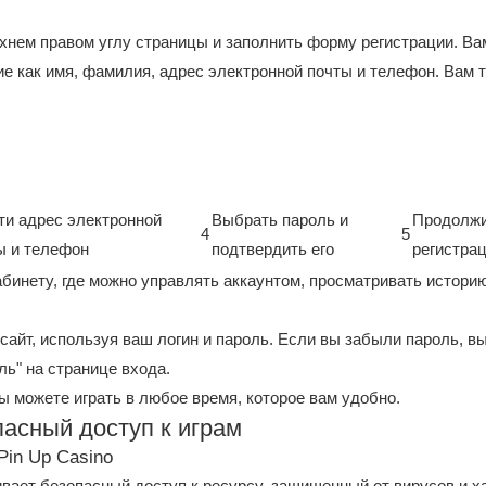
рхнем правом углу страницы и заполнить форму регистрации. Ва
ие как имя, фамилия, адрес электронной почты и телефон. Вам 
ти адрес электронной
Выбрать пароль и
Продолж
4
5
ы и телефон
подтвердить его
регистра
бинету, где можно управлять аккаунтом, просматривать историю
сайт, используя ваш логин и пароль. Если вы забыли пароль, в
ь" на странице входа.
вы можете играть в любое время, которое вам удобно.
пасный доступ к играм
in Up Casino
ивает безопасный доступ к ресурсу, защищенный от вирусов и х