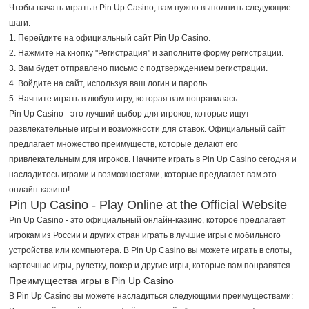
Чтобы начать играть в Pin Up Casino, вам нужно выполнить следующие
шаги:
1. Перейдите на официальный сайт Pin Up Casino.
2. Нажмите на кнопку "Регистрация" и заполните форму регистрации.
3. Вам будет отправлено письмо с подтверждением регистрации.
4. Войдите на сайт, используя ваш логин и пароль.
5. Начните играть в любую игру, которая вам понравилась.
Pin Up Casino - это лучший выбор для игроков, которые ищут
развлекательные игры и возможности для ставок. Официальный сайт
предлагает множество преимуществ, которые делают его
привлекательным для игроков. Начните играть в Pin Up Casino сегодня и
насладитесь играми и возможностями, которые предлагает вам это
онлайн-казино!
Pin Up Casino - Play Online at the Official Website
Pin Up Casino - это официальный онлайн-казино, которое предлагает
игрокам из России и других стран играть в лучшие игры с мобильного
устройства или компьютера. В Pin Up Casino вы можете играть в слоты,
карточные игры, рулетку, покер и другие игры, которые вам понравятся.
Преимущества игры в Pin Up Casino
В Pin Up Casino вы можете насладиться следующими преимуществами: