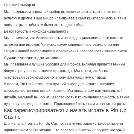
Большой выбор иг
Мы предлагаем огромный выбор иг, включая слоты, карточные игры,
рулетку и другие. Наш выбор иг включает в себя как классические, так и
новые игры, чтобы вам было что-то для выбора.
Безопасность и конфиденциальность
Мы понимаем, что безопасность и конфиденциальность - это важные
аспекты для игроков. Мы используем современные технологии для
защиты вашей информации и обеспечения безопасности вашего счета.
Лучшие условия для игроков
Мы предлагаем лучшие условия для игроков, включая приветственные
бонусы, регулярные акции и промокоды. Мы хотим, чтобы вы
чувствовали себя комфортно и получали максимум от игры.
В целом, Pin Up Casino - это лучший выбор для игроков, ищущих
высококачественное онлайн-казино. Мы предлагаем вам уникальный
дизайн, большой выбор иг, безопасность и конфиденциальность, а также
лучшие условия для игроков. Присоединяйтесь к нам и начните играть!
Как зарегистрироваться и начать играть в Pin Up
Casino
Для начала играть в Pin Up Casino, вам нужно зарегистрироваться на
официальном сайте казино. Это простой и быстрый процесс, который