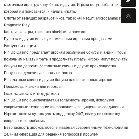
карточные игры, рулетку, бинго и другие. Игроки могут выбрать игру,
которая им понравится, и начать играть.
Слоты от ведущих разработчиков, таких как NetEnt, Microgaming и
Pragmatic Play
Карточные игры, такие как blackjack и baccarat
Рулетка и другие игры с динамичными игровыми процессами
Бонусы и акции
Pin Up Casino предлагает игрокам различные бонусы и акции, чтобы
помочь им начать играть и продолжать играть. Игроки могут получать
бонусы на депозит, бесплатные спины и другие преимущества.
Бонусы на депозит для новых игроков
Бесплатные спины и другие бонусы для постоянных игроков
Промокоды и акции для игроков
Безопасность и поддержка
Pin Up Casino обеспечивает безопасность игроков, используя
современные технологии шифрования и защищенные соединения.
Игроки также могут получать поддержку 24/7, если у них возникнут
вопросы или проблемы.
Безопасность игроков, обеспечиваемая современными технологиями
24/7-чат-операция для решения вопросов и проблем