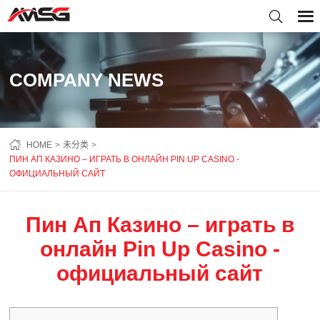
COMPANY NEWS
HOME
未分类
ПИН АП КАЗИНО – ИГРАТЬ В ОНЛАЙН PIN UP CASINO -
ОФИЦИАЛЬНЫЙ САЙТ
Пин Ап Казино – играть в
онлайн Pin Up Casino -
официальный сайт