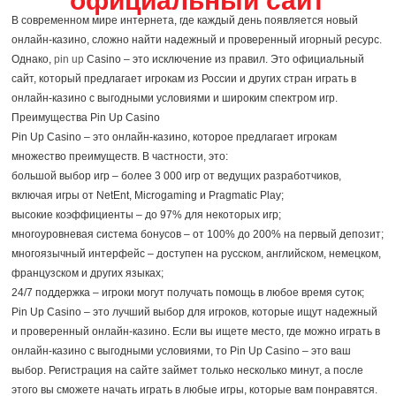
официальный сайт
В современном мире интернета, где каждый день появляется новый
онлайн-казино, сложно найти надежный и проверенный игорный ресурс.
Однако,
pin up
Casino – это исключение из правил. Это официальный
сайт, который предлагает игрокам из России и других стран играть в
онлайн-казино с выгодными условиями и широким спектром игр.
Преимущества Pin Up Casino
Pin Up Casino – это онлайн-казино, которое предлагает игрокам
множество преимуществ. В частности, это:
большой выбор игр – более 3 000 игр от ведущих разработчиков,
включая игры от NetEnt, Microgaming и Pragmatic Play;
высокие коэффициенты – до 97% для некоторых игр;
многоуровневая система бонусов – от 100% до 200% на первый депозит;
многоязычный интерфейс – доступен на русском, английском, немецком,
французском и других языках;
24/7 поддержка – игроки могут получать помощь в любое время суток;
Pin Up Casino – это лучший выбор для игроков, которые ищут надежный
и проверенный онлайн-казино. Если вы ищете место, где можно играть в
онлайн-казино с выгодными условиями, то Pin Up Casino – это ваш
выбор. Регистрация на сайте займет только несколько минут, а после
этого вы сможете начать играть в любые игры, которые вам понравятся.