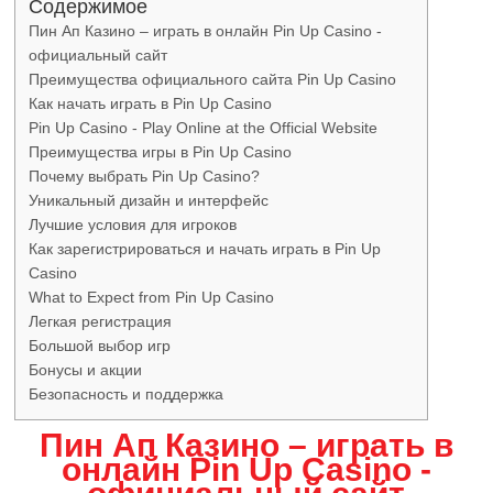
Содержимое
Пин Ап Казино – играть в онлайн Pin Up Casino -
официальный сайт
Преимущества официального сайта Pin Up Casino
Как начать играть в Pin Up Casino
Pin Up Casino - Play Online at the Official Website
Преимущества игры в Pin Up Casino
Почему выбрать Pin Up Casino?
Уникальный дизайн и интерфейс
Лучшие условия для игроков
Как зарегистрироваться и начать играть в Pin Up
Casino
What to Expect from Pin Up Casino
Легкая регистрация
Большой выбор игр
Бонусы и акции
Безопасность и поддержка
Пин Ап Казино – играть в
онлайн Pin Up Casino -