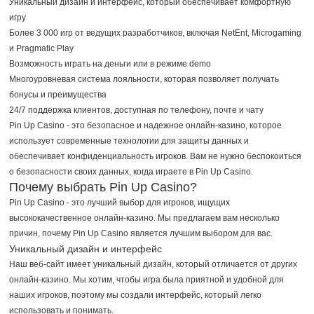
Уникальный дизайн и интерфейс, который обеспечивает комфортную
игру
Более 3 000 игр от ведущих разработчиков, включая NetEnt, Microgaming
и Pragmatic Play
Возможность играть на деньги или в режиме demo
Многоуровневая система лояльности, которая позволяет получать
бонусы и преимущества
24/7 поддержка клиентов, доступная по телефону, почте и чату
Pin Up Casino - это безопасное и надежное онлайн-казино, которое
использует современные технологии для защиты данных и
обеспечивает конфиденциальность игроков. Вам не нужно беспокоиться
о безопасности своих данных, когда играете в Pin Up Casino.
Почему выбрать Pin Up Casino?
Pin Up Casino - это лучший выбор для игроков, ищущих
высококачественное онлайн-казино. Мы предлагаем вам несколько
причин, почему Pin Up Casino является лучшим выбором для вас.
Уникальный дизайн и интерфейс
Наш веб-сайт имеет уникальный дизайн, который отличается от других
онлайн-казино. Мы хотим, чтобы игра была приятной и удобной для
наших игроков, поэтому мы создали интерфейс, который легко
использовать и понимать.