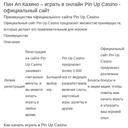
Пин Ап Казино – играть в онлайн Pin Up Casino -
официальный сайт
Преимущества официального сайта Pin Up Casino
Официальный сайт Pin Up Casino предлагает множество преимуществ,
которые делают его привлекательным для игроков:
Преимущество
Описание
Официальный
Регистрация
сайт Pin Up
на сайте Pin
Pin Up Casino
Casino
Up Casino
предлагает
предлагает
занимает
более 3 000
различные
считанные
Большой
игр от ведущих
Легкая
Бонусы
бонусы и
Б
минуты, и
выбор
разработчиков,
регистрация
и акции
акции, чтобы
к
вы можете
игр
включая слоты,
помочь вам
начать
карточные
начать играть
играть в
игры, рулетку и
и улучшить
любое
другие.
ваш игровой
время.
опыт.
Как начать играть в Pin Up Casino