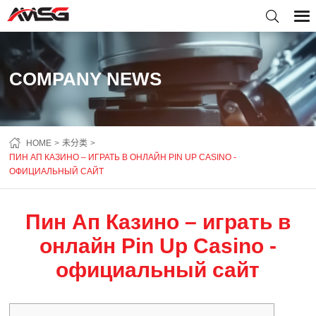
COMPANY NEWS
HOME
未分类
ПИН АП КАЗИНО – ИГРАТЬ В ОНЛАЙН PIN UP CASINO -
ОФИЦИАЛЬНЫЙ САЙТ
Пин Ап Казино – играть в
онлайн Pin Up Casino -
официальный сайт