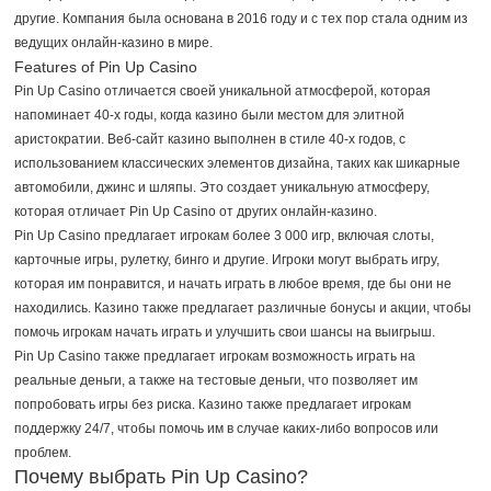
другие. Компания была основана в 2016 году и с тех пор стала одним из
ведущих онлайн-казино в мире.
Features of Pin Up Casino
Pin Up Casino отличается своей уникальной атмосферой, которая
напоминает 40-х годы, когда казино были местом для элитной
аристократии. Веб-сайт казино выполнен в стиле 40-х годов, с
использованием классических элементов дизайна, таких как шикарные
автомобили, джинс и шляпы. Это создает уникальную атмосферу,
которая отличает Pin Up Casino от других онлайн-казино.
Pin Up Casino предлагает игрокам более 3 000 игр, включая слоты,
карточные игры, рулетку, бинго и другие. Игроки могут выбрать игру,
которая им понравится, и начать играть в любое время, где бы они не
находились. Казино также предлагает различные бонусы и акции, чтобы
помочь игрокам начать играть и улучшить свои шансы на выигрыш.
Pin Up Casino также предлагает игрокам возможность играть на
реальные деньги, а также на тестовые деньги, что позволяет им
попробовать игры без риска. Казино также предлагает игрокам
поддержку 24/7, чтобы помочь им в случае каких-либо вопросов или
проблем.
Почему выбрать Pin Up Casino?