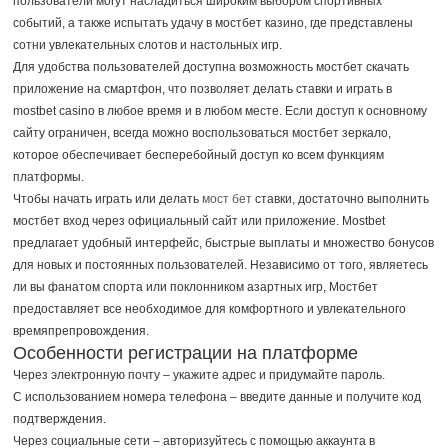
пользователи могут насладиться широким выбором спортивных
событий, а также испытать удачу в мостбет казино, где представлены
сотни увлекательных слотов и настольных игр.
Для удобства пользователей доступна возможность мостбет скачать
приложение на смартфон, что позволяет делать ставки и играть в
mostbet casino в любое время и в любом месте. Если доступ к основному
сайту ограничен, всегда можно воспользоваться мостбет зеркало,
которое обеспечивает бесперебойный доступ ко всем функциям
платформы.
Чтобы начать играть или делать
мост бет
ставки, достаточно выполнить
мостбет вход через официальный сайт или приложение. Mostbet
предлагает удобный интерфейс, быстрые выплаты и множество бонусов
для новых и постоянных пользователей. Независимо от того, являетесь
ли вы фанатом спорта или поклонником азартных игр, Мостбет
предоставляет все необходимое для комфортного и увлекательного
времяпрепровождения.
Особенности регистрации на платформе
Через электронную почту – укажите адрес и придумайте пароль.
С использованием номера телефона – введите данные и получите код
подтверждения.
Через социальные сети – авторизуйтесь с помощью аккаунта в