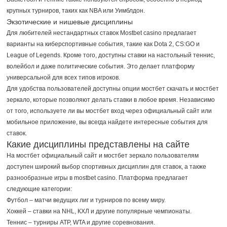
крупных турниров, таких как NBA или Уимблдон.
Экзотические и нишевые дисциплины
Для любителей нестандартных ставок Mostbet casino предлагает
варианты на киберспортивные события, такие как Dota 2, CS:GO и
League of Legends. Кроме того, доступны ставки на настольный теннис,
волейбол и даже политические события. Это делает платформу
универсальной для всех типов игроков.
Для удобства пользователей доступны опции мостбет скачать и мостбет
зеркало, которые позволяют делать ставки в любое время. Независимо
от того, используете ли вы мостбет вход через официальный сайт или
мобильное приложение, вы всегда найдете интересные события для
ставок.
Какие дисциплины представлены на сайте
На мостбет официальный сайт и мостбет зеркало пользователям
доступен широкий выбор спортивных дисциплин для ставок, а также
разнообразные игры в mostbet casino. Платформа предлагает
следующие категории:
Футбол – матчи ведущих лиг и турниров по всему миру.
Хоккей – ставки на NHL, КХЛ и другие популярные чемпионаты.
Теннис – турниры ATP, WTA и другие соревнования.