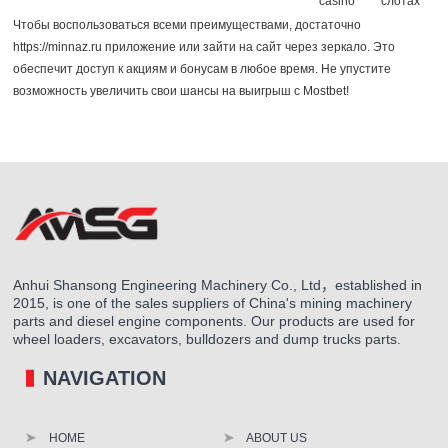
casino
слотах
Чтобы воспользоваться всеми преимуществами, достаточно
https://minnaz.ru приложение или зайти на сайт через зеркало. Это
обеспечит доступ к акциям и бонусам в любое время. Не упустите
возможность увеличить свои шансы на выигрыш с Mostbet!
Anhui Shansong Engineering Machinery Co., Ltd，established in
2015, is one of the sales suppliers of China's mining machinery
parts and diesel engine components. Our products are used for
wheel loaders, excavators, bulldozers and dump trucks parts.
NAVIGATION
HOME
ABOUT US