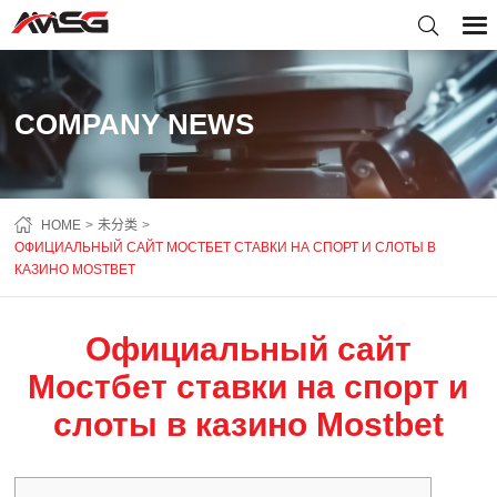
COMPANY NEWS
HOME
未分类
ОФИЦИАЛЬНЫЙ САЙТ МОСТБЕТ СТАВКИ НА СПОРТ И СЛОТЫ В
КАЗИНО MOSTBET
Официальный сайт
Мостбет ставки на спорт и
слоты в казино Mostbet