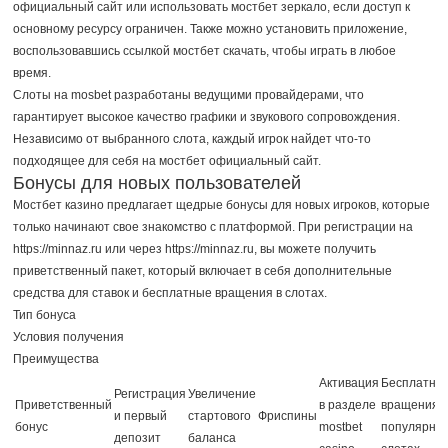
официальный сайт или использовать мостбет зеркало, если доступ к
основному ресурсу ограничен. Также можно установить приложение,
воспользовавшись ссылкой мостбет скачать, чтобы играть в любое
время.
Слоты на mosbet разработаны ведущими провайдерами, что
гарантирует высокое качество графики и звукового сопровождения.
Независимо от выбранного слота, каждый игрок найдет что-то
подходящее для себя на мостбет официальный сайт.
Бонусы для новых пользователей
Мостбет казино предлагает щедрые бонусы для новых игроков, которые
только начинают свое знакомство с платформой. При регистрации на
https://minnaz.ru или через https://minnaz.ru, вы можете получить
приветственный пакет, который включает в себя дополнительные
средства для ставок и бесплатные вращения в слотах.
Тип бонуса
Условия получения
Преимущества
Активация
Бесплатны
Регистрация
Увеличение
Приветственный
в разделе
вращения 
и первый
стартового
Фриспины
бонус
mostbet
популярны
депозит
баланса