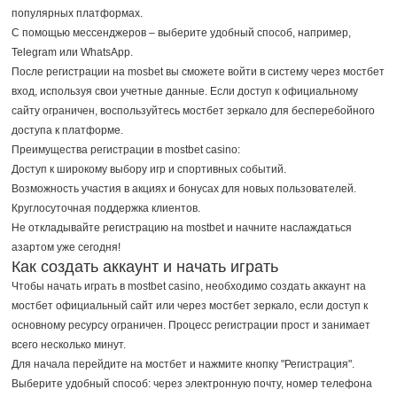
популярных платформах.
С помощью мессенджеров – выберите удобный способ, например,
Telegram или WhatsApp.
После регистрации на mosbet вы сможете войти в систему через мостбет
вход, используя свои учетные данные. Если доступ к официальному
сайту ограничен, воспользуйтесь мостбет зеркало для бесперебойного
доступа к платформе.
Преимущества регистрации в mostbet casino:
Доступ к широкому выбору игр и спортивных событий.
Возможность участия в акциях и бонусах для новых пользователей.
Круглосуточная поддержка клиентов.
Не откладывайте регистрацию на mostbet и начните наслаждаться
азартом уже сегодня!
Как создать аккаунт и начать играть
Чтобы начать играть в mostbet casino, необходимо создать аккаунт на
мостбет официальный сайт или через мостбет зеркало, если доступ к
основному ресурсу ограничен. Процесс регистрации прост и занимает
всего несколько минут.
Для начала перейдите на мостбет и нажмите кнопку "Регистрация".
Выберите удобный способ: через электронную почту, номер телефона