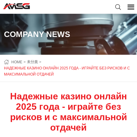
COMPANY NEWS
HOME
未分类
НАДЕЖНЫЕ КАЗИНО ОНЛАЙН 2025 ГОДА - ИГРАЙТЕ БЕЗ РИСКОВ И С
МАКСИМАЛЬНОЙ ОТДАЧЕЙ
Надежные казино онлайн
2025 года - играйте без
рисков и с максимальной
отдачей