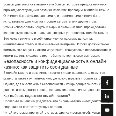
Бонусы для участия в акциях - это бонусы, которые предоставляются
игрокам, участвующим в различных акциях, проводимых онлайн-казино.
Они могут быть фиксированными или переменными и могут быть
использованы для игры на игровые автоматы или другие игры.
Чтобы использовать бонусы и акции в онлайн-казино, игроки должны
следовать условиям и правилам, которые установлены онлайн-казино.
Это может включать в себя ограничения на сумму депозита,
минимальные ставки и максимальные выигрыши. Игроки должны также
помнить, что бонусы и акции могут иметь свои условия использования, и
игроки должны следовать им, чтобы не потерять свои выигрыши.
Безопасность и конфиденциальность в онлайн-
казино: как защитить свои данные
В онлайн-казино игроки имеют доступ к играм на деньги, слотам, топ
казино, а также к онлайн-казино, где можно играть в игровые автоматы.
Однако, для обеспечения безопасности и конфиденциальности своих
данных, игроки должны знать, как защитить свои личные данные.
Как выбрать надежное онлайн-казино?
Проверьте лицензию: убедитесь, что онлайн-казино имеет действующую
лицензию от соответствующих органов;
Читайте отзывы: прочитайте отзывы других игроков, чтобы узнать о их