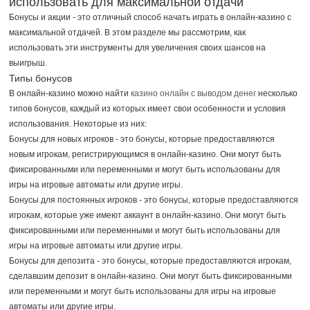
использовать для максимальной отдачи
Бонусы и акции - это отличный способ начать играть в онлайн-казино с
максимальной отдачей. В этом разделе мы рассмотрим, как
использовать эти инструменты для увеличения своих шансов на
выигрыш.
Типы бонусов
В онлайн-казино можно найти
казино онлайн с выводом денег
несколько
типов бонусов, каждый из которых имеет свои особенности и условия
использования. Некоторые из них:
Бонусы для новых игроков - это бонусы, которые предоставляются
новым игрокам, регистрирующимся в онлайн-казино. Они могут быть
фиксированными или переменными и могут быть использованы для
игры на игровые автоматы или другие игры.
Бонусы для постоянных игроков - это бонусы, которые предоставляются
игрокам, которые уже имеют аккаунт в онлайн-казино. Они могут быть
фиксированными или переменными и могут быть использованы для
игры на игровые автоматы или другие игры.
Бонусы для депозита - это бонусы, которые предоставляются игрокам,
сделавшим депозит в онлайн-казино. Они могут быть фиксированными
или переменными и могут быть использованы для игры на игровые
автоматы или другие игры.