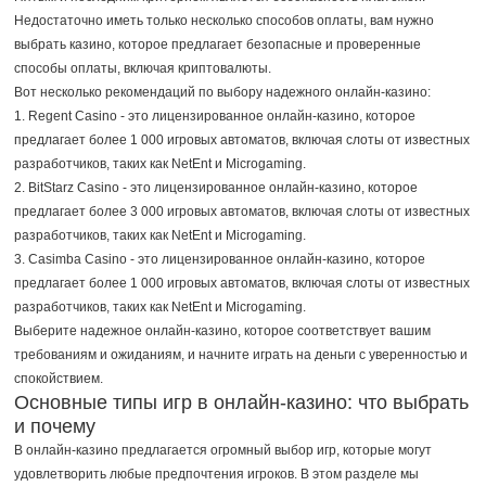
Недостаточно иметь только несколько способов оплаты, вам нужно
выбрать казино, которое предлагает безопасные и проверенные
способы оплаты, включая криптовалюты.
Вот несколько рекомендаций по выбору надежного онлайн-казино:
1. Regent Casino - это лицензированное онлайн-казино, которое
предлагает более 1 000 игровых автоматов, включая слоты от известных
разработчиков, таких как NetEnt и Microgaming.
2. BitStarz Casino - это лицензированное онлайн-казино, которое
предлагает более 3 000 игровых автоматов, включая слоты от известных
разработчиков, таких как NetEnt и Microgaming.
3. Casimba Casino - это лицензированное онлайн-казино, которое
предлагает более 1 000 игровых автоматов, включая слоты от известных
разработчиков, таких как NetEnt и Microgaming.
Выберите надежное онлайн-казино, которое соответствует вашим
требованиям и ожиданиям, и начните играть на деньги с уверенностью и
спокойствием.
Основные типы игр в онлайн-казино: что выбрать
и почему
В онлайн-казино предлагается огромный выбор игр, которые могут
удовлетворить любые предпочтения игроков. В этом разделе мы