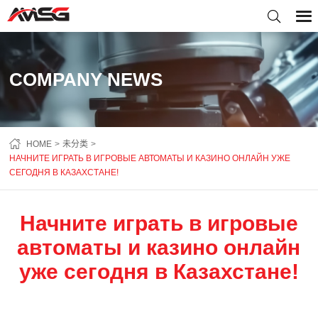
COMPANY NEWS
HOME
未分类
НАЧНИТЕ ИГРАТЬ В ИГРОВЫЕ АВТОМАТЫ И КАЗИНО ОНЛАЙН УЖЕ
СЕГОДНЯ В КАЗАХСТАНЕ!
Начните играть в игровые
автоматы и казино онлайн
уже сегодня в Казахстане!