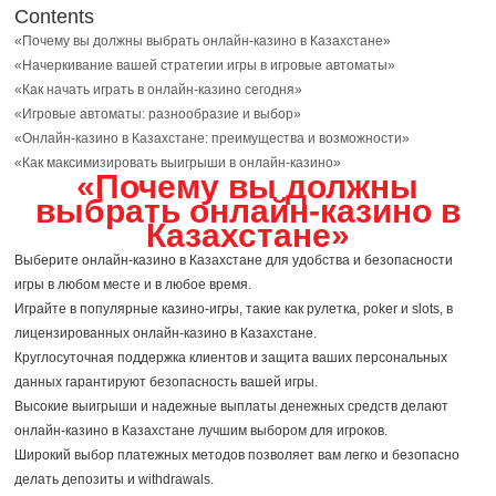
Contents
«Почему вы должны выбрать онлайн-казино в Казахстане»
«Начеркивание вашей стратегии игры в игровые автоматы»
«Как начать играть в онлайн-казино сегодня»
«Игровые автоматы: разнообразие и выбор»
«Онлайн-казино в Казахстане: преимущества и возможности»
«Как максимизировать выигрыши в онлайн-казино»
«Почему вы должны
выбрать онлайн-казино в
Казахстане»
Выберите онлайн-казино в Казахстане для удобства и безопасности
игры в любом месте и в любое время.
Играйте в популярные казино-игры, такие как рулетка, poker и slots, в
лицензированных онлайн-казино в Казахстане.
Круглосуточная поддержка клиентов и защита ваших персональных
данных гарантируют безопасность вашей игры.
Высокие выигрыши и надежные выплаты денежных средств делают
онлайн-казино в Казахстане лучшим выбором для игроков.
Широкий выбор платежных методов позволяет вам легко и безопасно
делать депозиты и withdrawals.