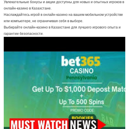
Увлекательные бонусы и акции доступны для новых и опытных игроков в
онлайн-казино в Казахстане.
Наслаждайтесь игрой в онлайн-казино на вашем мобильном устройстве
или компьютере, не ограничивая себя в выборе.
Выбирайте онлайн-казино в Казахстане для лучшего игрового опыта и
гарантии безопасности.