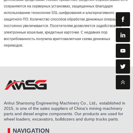
сохраняются на серверных установках, защищенных благодаря
использованию технологии SSL-шифрования и альтернативного
защитного ПО. Количество способов обработки денежных операций
постоянно увеличивается. Посетителям дозволяется задействовать
электронные кошельки, кредитные карточки. С недавних пор
востребованность получила криптовалютная схема денежных
переводов.
Anhui Shansong Engineering Machinery Co., Ltd，established in
2015, is one of the sales suppliers of China's mining machinery
parts and diesel engine components. Our products are used for
wheel loaders, excavators, bulldozers and dump trucks parts.
NAVIGATION