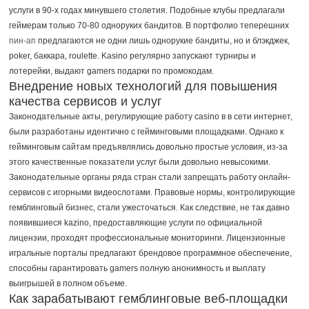
услуги в 90-х годах минувшего столетия. Подобные клубы предлагали
геймерам только 70-80 одноруких бандитов. В портфолио теперешних
пин-ап
предлагаются не одни лишь однорукие бандиты, но и блэкджек,
poker, баккара, roulette. Kasino регулярно запускают турниры и
лотерейки, выдают gamers подарки по промокодам.
Внедрение новых технологий для повышения
качества сервисов и услуг
Законодательные акты, регулирующие работу casino в в сети интернет,
были разработаны идентично с гейминговыми площадками. Однако к
гейминговым сайтам предъявлялись довольно простые условия, из-за
этого качественные показатели услуг были довольно невысокими.
Законодательные органы ряда стран стали запрещать работу онлайн-
сервисов с игорными видеослотами. Правовые нормы, контролирующие
гемблинговый бизнес, стали ужесточаться. Как следствие, не так давно
появившиеся kazino, предоставляющие услуги по официальной
лицензии, проходят профессиональные мониторинги. Лицензионные
игральные порталы предлагают брендовое программное обеспечение,
способны гарантировать gamers полную анонимность и выплату
выигрышей в полном объеме.
Как зарабатывают гемблинговые веб-площадки