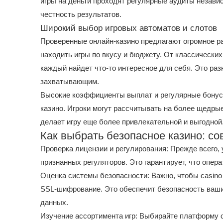
игры на деньги проходят регулярные аудиты незави
честность результатов.
Широкий выбор игровых автоматов и слотов
Проверенные онлайн-казино предлагают огромное ра
находить игры по вкусу и бюджету. От классически
каждый найдет что-то интересное для себя. Это ра
захватывающим.
Высокие коэффициенты выплат и регулярные бонус
казино. Игроки могут рассчитывать на более щедры
делает игру еще более привлекательной и выгодной
Как выбрать безопасное казино: со
Проверка лицензии и регулирования: Прежде всего, 
признанных регуляторов. Это гарантирует, что опер
Оценка системы безопасности: Важно, чтобы casino 
SSL-шифрование. Это обеспечит безопасность ваш
данных.
Изучение ассортимента игр: Выбирайте платформу 