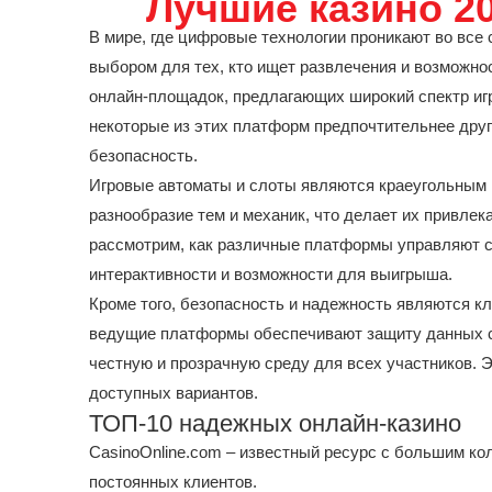
Лучшие казино 20
В мире, где цифровые технологии проникают во вс
выбором для тех, кто ищет развлечения и возможно
онлайн-площадок, предлагающих широкий спектр иг
некоторые из этих платформ предпочтительнее дру
безопасность.
Игровые автоматы и слоты являются краеугольным 
разнообразие тем и механик, что делает их привлек
рассмотрим, как различные платформы управляют с
интерактивности и возможности для выигрыша.
Кроме того, безопасность и надежность являются 
ведущие платформы обеспечивают защиту данных с
честную и прозрачную среду для всех участников. 
доступных вариантов.
ТОП-10 надежных онлайн-казино
CasinoOnline.com – известный ресурс с большим ко
постоянных клиентов.