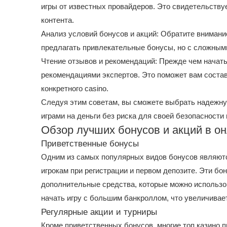
игры от известных провайдеров. Это свидетельству
контента.
Анализ условий бонусов и акций: Обратите внимание
предлагать привлекательные бонусы, но с сложным
Чтение отзывов и рекомендаций: Прежде чем начать 
рекомендациями экспертов. Это поможет вам состав
конкретного casino.
Следуя этим советам, вы сможете выбрать надежну
играми на деньги без риска для своей безопасности
Обзор лучших бонусов и акций в он
Приветственные бонусы
Одним из самых популярных видов бонусов являют
игрокам при регистрации и первом депозите. Эти бо
дополнительные средства, которые можно использов
начать игру с большим банкроллом, что увеличива
Регулярные акции и турниры
Кроме приветственных бонусов, многие топ казино 