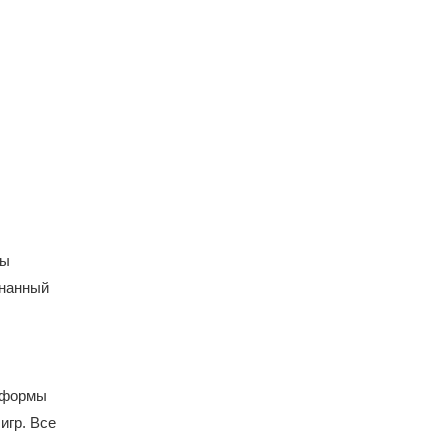
Мы
знанный
атформы
игр. Все