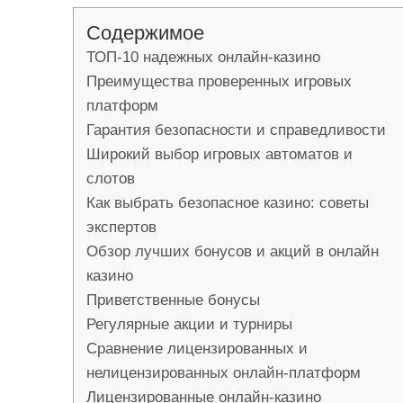
Содержимое
ТОП-10 надежных онлайн-казино
Преимущества проверенных игровых
платформ
Гарантия безопасности и справедливости
Широкий выбор игровых автоматов и
слотов
Как выбрать безопасное казино: советы
экспертов
Обзор лучших бонусов и акций в онлайн
казино
Приветственные бонусы
Регулярные акции и турниры
Сравнение лицензированных и
нелицензированных онлайн-платформ
Лицензированные онлайн-казино