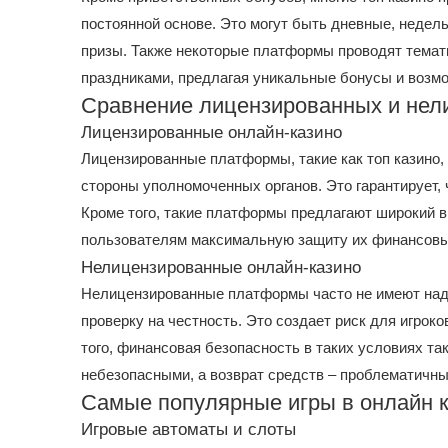
постоянной основе. Это могут быть дневные, недел
призы. Также некоторые платформы проводят темат
праздниками, предлагая уникальные бонусы и возмо
Сравнение лицензированных и нел
Лицензированные онлайн-казино
Лицензированные платформы, такие как топ казино,
стороны уполномоченных органов. Это гарантирует, 
Кроме того, такие платформы предлагают широкий в
пользователям максимальную защиту их финансовы
Нелицензированные онлайн-казино
Нелицензированные платформы часто не имеют надл
проверку на честность. Это создает риск для игроко
того, финансовая безопасность в таких условиях та
небезопасными, а возврат средств – проблематичны
Самые популярные игры в онлайн 
Игровые автоматы и слоты