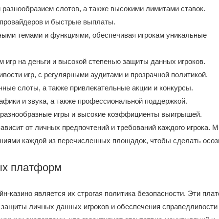
 разнообразием слотов, а также высокими лимитами ставок.
х провайдеров и быстрые выплаты.
ичными темами и функциями, обеспечивая игрокам уникальные
 игр на деньги и высокой степенью защиты данных игроков.
ливости игр, с регулярными аудитами и прозрачной политикой.
енные слоты, а также привлекательные акции и конкурсы.
рафики и звука, а также профессиональной поддержкой.
й разнообразные игры и высокие коэффициенты выигрышей.
висит от личных предпочтений и требований каждого игрока. 
ниями каждой из перечисленных площадок, чтобы сделать осо
ых платформ
н-казино является их строгая политика безопасности. Эти пл
защиты личных данных игроков и обеспечения справедливости 