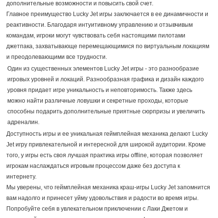
дополнительные возможности и повысить свой счет.
Главное преимущество Lucky Jet игры заключается в ее динамичности и
реактивности. Благодаря интуитивному управлению и отзывчивым
командам, игроки могут чувствовать себя настоящими пилотами
джетпака, захватывающе перемещающимися по виртуальным локациям
и преодолевающими все трудности.
Один из существенных элементов Lucky Jet игры - это разнообразие
игровых уровней и локаций. Разнообразная графика и дизайн каждого
уровня придает игре уникальность и неповторимость. Также здесь
можно найти различные ловушки и секретные проходы, которые
способны подарить дополнительные приятные сюрпризы и увеличить
адреналин.
Доступность игры и ее уникальная геймплейная механика делают Lucky
Jet игру привлекательной и интересной для широкой аудитории. Кроме
того, у игры есть своя лучшая практика игры offline, которая позволяет
игрокам наслаждаться игровым процессом даже без доступа к
интернету.
Мы уверены, что геймплейная механика краш-игры Lucky Jet запомнится
вам надолго и принесет уйму удовольствия и радости во время игры.
Попробуйте себя в увлекательном приключении с Лаки Джетом и