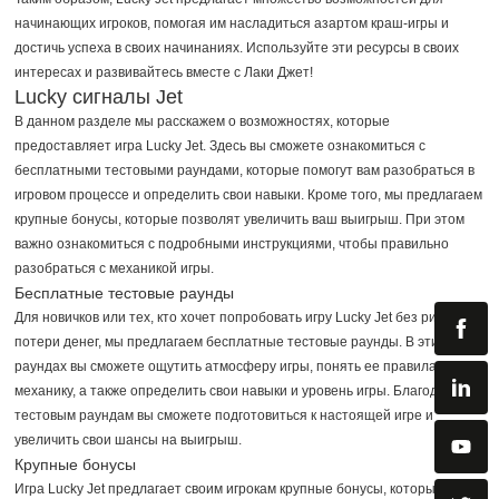
начинающих игроков, помогая им насладиться азартом краш-игры и
достичь успеха в своих начинаниях. Используйте эти ресурсы в своих
интересах и развивайтесь вместе с Лаки Джет!
Lucky сигналы Jet
В данном разделе мы расскажем о возможностях, которые
предоставляет игра Lucky Jet. Здесь вы сможете ознакомиться с
бесплатными тестовыми раундами, которые помогут вам разобраться в
игровом процессе и определить свои навыки. Кроме того, мы предлагаем
крупные бонусы, которые позволят увеличить ваш выигрыш. При этом
важно ознакомиться с подробными инструкциями, чтобы правильно
разобраться с механикой игры.
Бесплатные тестовые раунды
Для новичков или тех, кто хочет попробовать игру Lucky Jet без риска
потери денег, мы предлагаем бесплатные тестовые раунды. В этих
раундах вы сможете ощутить атмосферу игры, понять ее правила и
механику, а также определить свои навыки и уровень игры. Благодаря
тестовым раундам вы сможете подготовиться к настоящей игре и
увеличить свои шансы на выигрыш.
Крупные бонусы
Игра Lucky Jet предлагает своим игрокам крупные бонусы, которые