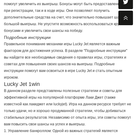
помогут увеличить их выигрыш. Бонусы могут быть предоставлены как
при регистрации, так и в ходе игры. Они позволяют получить
дополнительные средства на счет, что значительно повышает шансы на
большой выигрыш. Не упустите возможность воспользоваться крупными
бонусами и увеличить свои шансы на победу.
Подробные инструкции
Правильное понимание механики игры Lucky Jet является важным
фактором для достижения успеха. В разделе "Подробные инструкции"
вы найдете все необходимые сведения о правилах игры, стратегиях и
советах для повышения своих шансов на выигрыш. Подробные
инструкции помогут вам освоиться в игре Lucky Jet и стать опытным
игроком.
Lucky Jet 1win
В данном разделе представлены полезные стратегии и советы для
эффективной игры на популярной платформе Лаки Джет (также
известной как лакиджет или luckyjet). Игра на данном ресурсе требует не
только удачи, но и хорошо продуманной стратегии, чтобы добиваться
стабильных результатов. Независимо от опыта игры, эти советы помогут
вам повысить свои шансы на успех и выигрыш.
1. Управление банкроллом: Одной из важных стратегий является