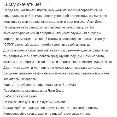
Lucky скачать Jet
Перед тем, как начать играть, необходимо зарегистрироваться на
официальном сайте 1WIN. После успешной регистрации вы сможете
получить доступ к различным азартным играм, включая Лаки Джет.
Перейдите на страницу игры и выберите свою ставку. Затем
высокоперформансный алгоритм Лаки Джет случайным образом
определит множитель вашей ставки, а ваша задача - нажать кнопку
"СТОП" в нужный момент, чтобы увеличить свой выигрыш.
Для повышения своих шансов на выигрыш рекомендуется следить за
тенденциями и анализировать предыдущие раунды. Помимо этого,
важно контролировать свои ставки и не рисковать слишком сильно. Лаки
Джет - игра удачи, и хотя никто не может гарантировать выигрыш,
разумное управление финансами поможет вам насладиться игрой без
значительных потерь.
Зарегистрируйтесь на официальном сайте 1WIN.
Перейдите на страницу игры Лаки Джет.
Выберите свою ставку.
Нажмите кнопку "СТОП" в нужный момент.
Анализируйте предыдущие раунды и следите за тенденциями.
Контролируйте свои ставки и не рискуйте слишком сильно.