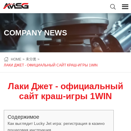
COMPANY NEWS
HOME
未分类
ЛАКИ ДЖЕТ - ОФИЦИАЛЬНЫЙ САЙТ КРАШ-ИГРЫ 1WIN
Лаки Джет - официальный
сайт краш-игры 1WIN
Содержимое
Как выглядит Lucky Jet игра: регистрация в казино
пошаговая инструкция