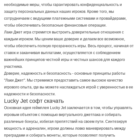
необходимые меры, чтобы гарантировать конфиденциальность и
защиту персональных данных наших игроков. Кроме того, мы
сотрудничаем с ведущими платежными системами и провайдерами,
чтобы обеспечивать безопасные финансовые операции.
Лаки Джет игра стремится выстроить доверительные отношения с
каждым игроком. Мы ценим ваше доверие и делаем все возможное,
чтобы обеспечить полную прозрачность игры. Весь процесс, начиная от
ставок и заканчивая выплатами, осуществляется с соблюдением
важнейших принципов честной игры и честных шансов для каждого
участника.
Доверие, надежность и безопасность - основные принципы работы
"Лаки Джет". Мы стремимся предоставить самое высокое качество
игрового опыта, где вы можете наслаждаться игрой с уверенностью в ее
надежности и безопасности.
Lucky Jet софт скачать
Основная идея геймплея Lucky Jet заключается в том, чтобы управлять
игровым объектом с помощью виртуального джетпака и собирать
различные бонусы, избегая препятствий на своем пути. Синтезируя
мощность и адреналин, игроки должны ловко маневрировать между
преградами и собирать монеты, которые позволяют получить