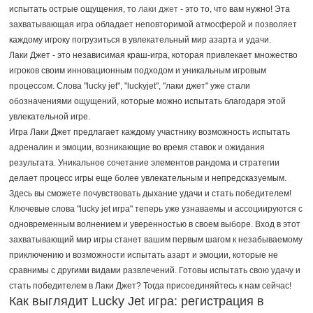
испытать острые ощущения, то
лаки джет
- это то, что вам нужно! Эта
захватывающая игра обладает неповторимой атмосферой и позволяет
каждому игроку погрузиться в увлекательный мир азарта и удачи.
Лаки Джет - это независимая краш-игра, которая привлекает множество
игроков своим инновационным подходом и уникальным игровым
процессом. Слова "lucky jet", "luckyjet", "лаки джет" уже стали
обозначениями ощущений, которые можно испытать благодаря этой
увлекательной игре.
Игра Лаки Джет предлагает каждому участнику возможность испытать
адреналин и эмоции, возникающие во время ставок и ожидания
результата. Уникальное сочетание элементов рандома и стратегии
делает процесс игры еще более увлекательным и непредсказуемым.
Здесь вы сможете почувствовать дыхание удачи и стать победителем!
Ключевые слова "lucky jet игра" теперь уже узнаваемы и ассоциируются с
одновременным волнением и уверенностью в своем выборе. Вход в этот
захватывающий мир игры станет вашим первым шагом к незабываемому
приключению и возможности испытать азарт и эмоции, которые не
сравнимы с другими видами развлечений. Готовы испытать свою удачу и
стать победителем в Лаки Джет? Тогда присоединяйтесь к нам сейчас!
Как выглядит Lucky Jet игра: регистрация в