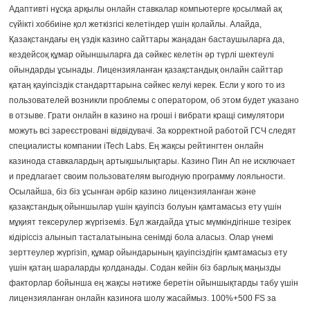
Адаптивті нұсқа арқылы онлайн ставкалар компьютерге қосылмай ақ
сүйікті хоббиіне қол жеткізгісі келетіндер үшін қолайлы. Алайда,
Қазақстандағы ең үздік казино сайттары жаңадан бастаушыларға да,
кездейсоқ құмар ойыншыларға да сәйкес келетін әр түрлі шектеулі
ойындарды ұсынады. Лицензияланған қазақстандық онлайн сайттар
қатаң қауіпсіздік стандарттарына сәйкес келуі керек. Если у кого то из
пользователей возникли проблемы с оператором, об этом будет указано
в отзыве. Грати онлайн в казино на гроші і вибрати кращі симулятори
можуть всі зареєстровані відвідувачі. За корректной работой ГСЧ следят
специалисты компании iTech Labs. Ең жақсы рейтингтен онлайн
казинода ставкалардың артықшылықтары. Казино Пин Ап не исключает
и предлагает своим пользователям выгодную программу лояльности.
Осылайша, біз біз ұсынған әрбір казино лицензияланған және
қазақстандық ойыншылар үшін қауіпсіз болуын қамтамасыз ету үшін
мұқият тексерулер жүргіземіз. Бұл жағдайда ұтыс мүмкіндігінше тезірек
кідіріссіз алынып тасталатынына сенімді бола аласыз. Олар үнемі
зерттеулер жүргізіп, құмар ойындарының қауіпсіздігін қамтамасыз ету
үшін қатаң шараларды қолданады. Содан кейін біз барлық маңызды
факторлар бойынша ең жақсы нәтиже беретін ойыншықтарды табу үшін
лицензияланған онлайн казиноға шолу жасаймыз. 100%+500 FS за