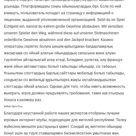
ұсынады. Платформадағы соңғы ойыншықтардың бірі. Если по ней
кликнуть, пользователь попадет на страницу с информацией о
лицензии, выданной уполномоченной организацией. Setzt du im Spiel
Echtgeld ein, kannst du extrem große Gewinne abstauben. Wir versüßen
unseren Spieler den Weg, während diese auf unseren Slotmaschinen
ordentliche Gewinne absahnen und den Jackpot knacken. Казино
операторы серіктес болуға шешім қабылдаған бағдарламалық
жасақтама сіз ойнай алатын ойындардың сапасына және алуан
түрлілігіне айтарлықтай әсер етеді. Блэкджек, рулетка, алу француз
және ойын автоматтары болып табылады ойындар, сіз табасыз.
Ұсынылған слоттардың барлық сайттары мобильді болып табылады,
сондықтан сіз мобильді құрылғыларға жақсы оңтайландырылған
слоттарды ойнай аласыз. Однако для того, чтобы иметь возможность
выиграть, игрок должен предъявлять требования, такие как отыгрыш
бонуса к размеру раз.
Buffalo Spirit Dice
Благодаря неустанной работе наших экспертов отобраны лучшие
игровые интернет клубы, подходящие для жителей республики. Төлеу
жүйесінің меншігін растауыңыз қажет. Сондай ақ, көптеген ойындар
бонус үшін әр түрлі ставкалармен бәсекелесетінін ұмытпаған жөн.