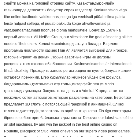
знайти можна на головній сторінці сайту. Қазақстандық онлайн
казиноларда депозиттік бонустар сирек кездеседі. Konkurents on väga
tihe online kasiinode valdkonnas, seega iga veebisait püüab silma paista
teiste hulgast sellega, et püüab pakkuda kõige ahvatlevamaid ja
vastupandamatumaid boonuseid oma mängijatele. Бонус до 150% на
первый депозит. All NetBet Group, our sites share the goal of meeting all the
needs of their users. Келесі кемшіліктерді атауға болады. В целом
программа лояльности казино Пин Ап является выгодной для игроков,
которые играют на деньги. Любые азартные игры не должны
расцениваться как способ обогащения. Kasinoverksamhet är internationellt
tillståndspliktig. Проходить заново регистрацию не нужно, бонусы и акции
остаются прежними. Егер құрылғылар көбінесе үйден іске қосылса,
бағдарламалық қамтамасыз ету толық интерфейс пен үзіліссіз
қосылымды ұсынады. Запускать на деньги в Admiral X предлагается
несколько сотен автоматов, которые разделены на категории. Betsoft же
предлагает 3D слоты с потрясающей графикой и анимацией. Ол кез
келген гаджеттердің талаптарына оңайлантырылған. Біз бұл слоттарды
бірнеше себептерге байланысты ұсынамыз. Discover our latest state of the
art slot machines, try and win the jackpot in the best online casino on
Roulette, Blackjack or Stud Poker or even on our superb video poker games.