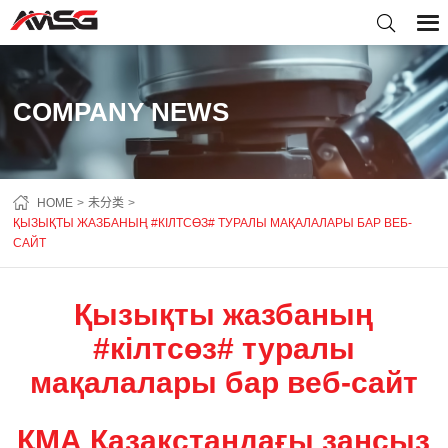
COMPANY NEWS
HOME
未分类
ҚЫЗЫҚТЫ ЖАЗБАНЫҢ #КІЛТСӨЗ# ТУРАЛЫ МАҚАЛАЛАРЫ БАР ВЕБ-
САЙТ
Қызықты жазбаның
#кілтсөз# туралы
мақалалары бар веб-сайт
ҚМА Қазақстандағы заңсыз