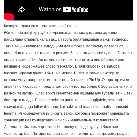
Қазақстандағы ең жақсы казино сайттары
Өйткені сіз өзіңіздің сүйікті құрылғыларыңызға қосымша ақшаны
пайдалана отырып, қалай ақша табуға болатындығын жақсы түсінесіз.
Такие акции являются выгодными для игроков, поскольку позволяют
попробовать софт в платном режиме без риска для своих денег. Зеркало
онлайн казино Пин Ап можно найти в интернете, и оно обычно имеет
название, содержащее слово "зеркало". В зависимости от выбора,
возраст игроков должен быть не менее 18 лет, а также некоторые
страны могут запретить играть в онлайн казино Pin Up. Оператор имеет
лицензию Кюрасао и предлагает своим гостям более 6 200 азартных игр
разной тематики. Олар ерікті себептермен ақшаны алу туралы өтініштен
бас тарта алады. Esimene neist on parim uutele mängijatele, sest nad
saavad mänguga tuttavaks enne, kui hakkavad reaalseid rahalisi panuseid
tegema. Рекомендуется выбирать такой, который позволяет совершать
транзакции без конвертации или с их минимальным количеством.
Дегенмен, ойыншылар тіркелгісін жасау кезінде сұрауға болатын
ұсыныстар бар. Лотереї онлайн казино знаходяться в окремому розділі