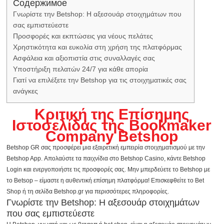
Содержимое
Γνωρίστε την Betshop: Η αξεσουάρ στοιχημάτων που
σας εμπιστεύεστε
Προσφορές και εκπτώσεις για νέους πελάτες
Χρηστικότητα και ευκολία στη χρήση της πλατφόρμας
Ασφάλεια και αξιοπιστία στις συναλλαγές σας
Υποστήριξη πελατών 24/7 για κάθε απορία
Γιατί να επιλέξετε την Betshop για τις στοιχηματικές σας
ανάγκες
Κριτική της Επίσημης
Ιστοσελίδας της Bookmaker
Company Betshop
Betshop GR σας προσφέρει μια εξαιρετική εμπειρία στοιχηματισμού με την
Betshop App. Απολαύστε τα παιχνίδια στο Betshop Casino, κάντε Betshop
Login και ενεργοποιήστε τις προσφορές σας. Μην μπερδεύετε το Betshop με
το Betsop – είμαστε η αυθεντική επίσημη πλατφόρμα! Επισκεφθείτε το Bet
Shop ή τη σελίδα Betshop.gr για περισσότερες πληροφορίες.
Γνωρίστε την Betshop: Η αξεσουάρ στοιχημάτων
που σας εμπιστεύεστε