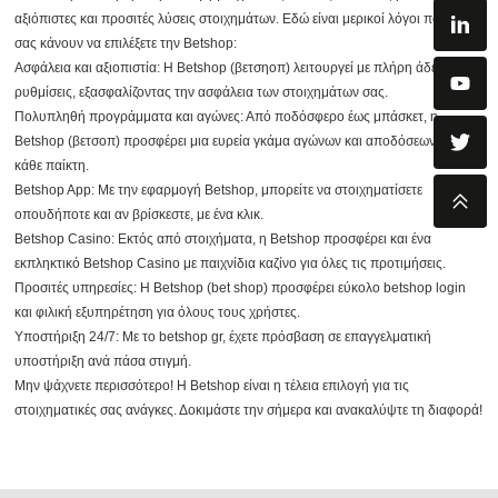
αξιόπιστες και προσιτές λύσεις στοιχημάτων. Εδώ είναι μερικοί λόγοι που θα
σας κάνουν να επιλέξετε την Betshop:
Ασφάλεια και αξιοπιστία: Η Betshop (βετσηοπ) λειτουργεί με πλήρη άδεια και
ρυθμίσεις, εξασφαλίζοντας την ασφάλεια των στοιχημάτων σας.
Πολυπληθή προγράμματα και αγώνες: Από ποδόσφερο έως μπάσκετ, η
Betshop (βετσοπ) προσφέρει μια ευρεία γκάμα αγώνων και αποδόσεων για
κάθε παίκτη.
Betshop App: Με την εφαρμογή Betshop, μπορείτε να στοιχηματίσετε
οπουδήποτε και αν βρίσκεστε, με ένα κλικ.
Betshop Casino: Εκτός από στοιχήματα, η Betshop προσφέρει και ένα
εκπληκτικό Betshop Casino με παιχνίδια καζίνο για όλες τις προτιμήσεις.
Προσιτές υπηρεσίες: Η Betshop (bet shop) προσφέρει εύκολο betshop login
και φιλική εξυπηρέτηση για όλους τους χρήστες.
Υποστήριξη 24/7: Με το betshop gr, έχετε πρόσβαση σε επαγγελματική
υποστήριξη ανά πάσα στιγμή.
Μην ψάχνετε περισσότερο! Η Betshop είναι η τέλεια επιλογή για τις
στοιχηματικές σας ανάγκες. Δοκιμάστε την σήμερα και ανακαλύψτε τη διαφορά!