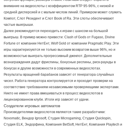
внимание на видеослоты с коэффициентом RTP 95-96%, с низкой и
средней дисперсией и с малым числом линий. Примером может служить
Компот, Слот Резидент и Слот Book of Ra. Эти слоты обеспечивают
частые выигрыши.
Далее рекомендуется переходить к играм с шансом на большой
выигрыш. В пример можно привести: Clash of Gods от Fugaso, Divine
Fortune от компании НетЕнт, Wolf Gold от компании Pragmatic Play. Эти
игры характеризуются не только высоким возвратом выше 96%, но и
возможностью выиграть прогрессивный джекпот. Дополнительные
вознаграждения дадут фриспины, бонусные респины, риск-раунды в
бонусах и другие возможности в современных видеослотах.
Результаты вращений барабанов зависят от генератора случайных
чисел. Работа генератора контролируется и проходит проверки на
соответствие требованиям независимыми проверяющими экспертами.
Никто не имеет права вмешиваться в процесс видеослотов в
лицензированном клубе. Итоги игр зависят от удачи.
Создатели игровых автоматов
Производителями видеослотов являются такие разработчики:
Novomatic, Вендор Igrosoft, Студия Microgaming, Студия Quickspin,
Студия ELK, Эндорфина, Компания BetSoft, НетЕнт, Компания Playtech и