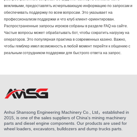
вежливыми, предоставлять исчерпывающую информацию по запросам и
обеспечивать поддержку по всем вопросам. Это указывает на
профессионализм поддержки и что клуб клиент-ориентирован.
Распространенные запросы игроков собраны в разделе FAQ на сайте.
Частые вопросы может обрабатывать бот, чтобы сократить нагрузку на
операторов. Это популярная практика в современных казино. Важно,
чтобы гемблер имел возможность в любой момент перейти к общению с
реальным сотрудником поддержки для быстрого ответа на запрос.
Anhui Shansong Engineering Machinery Co., Ltd，established in
2015, is one of the sales suppliers of China's mining machinery
parts and diesel engine components. Our products are used for
wheel loaders, excavators, bulldozers and dump trucks parts.