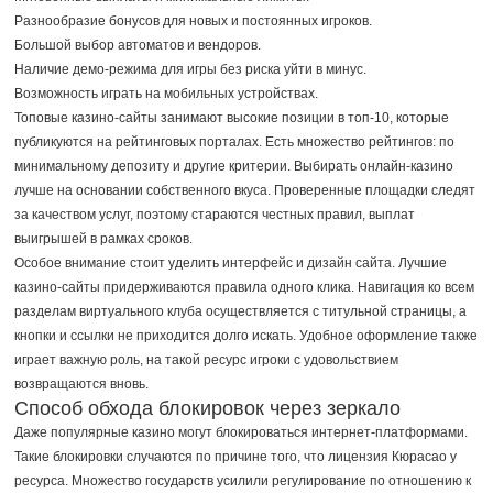
Разнообразие бонусов для новых и постоянных игроков.
Большой выбор автоматов и вендоров.
Наличие демо-режима для игры без риска уйти в минус.
Возможность играть на мобильных устройствах.
Топовые казино-сайты занимают высокие позиции в топ-10, которые
публикуются на рейтинговых порталах. Есть множество рейтингов: по
минимальному депозиту и другие критерии. Выбирать онлайн-казино
лучше на основании собственного вкуса. Проверенные площадки следят
за качеством услуг, поэтому стараются честных правил, выплат
выигрышей в рамках сроков.
Особое внимание стоит уделить интерфейс и дизайн сайта. Лучшие
казино-сайты придерживаются правила одного клика. Навигация ко всем
разделам виртуального клуба осуществляется с титульной страницы, а
кнопки и ссылки не приходится долго искать. Удобное оформление также
играет важную роль, на такой ресурс игроки с удовольствием
возвращаются вновь.
Способ обхода блокировок через зеркало
Даже популярные казино могут блокироваться интернет-платформами.
Такие блокировки случаются по причине того, что лицензия Кюрасао у
ресурса. Множество государств усилили регулирование по отношению к