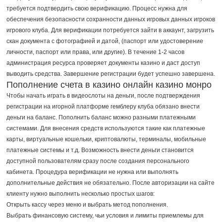
требуется подтвердить свою верификацию. Процесс нужна для
обеспечения безопасности сохранности данных игровых данных игроков
игрового клуба. Для верификации потребуется зайти в аккаунт, загрузить
скан документа с фотографией и датой, (паспорт или удостоверение
личности, паспорт или права, или другие). В течение 1-2 часов
администрация ресурса проверяет документы казино и даст доступ
выводить средства. Завершение регистрации будет успешно завершена.
Пополнение счета в казино онлайн казино монро
Чтобы начать играть в видеослоты на деньги, после подтверждения
регистрации на игорной платформе гемблеру клуба обязано внести
деньги на баланс. Пополнить баланс можно разными платежными
системами. Для внесения средств используются такие как платежные
карты, виртуальные кошельки, криптовалюты, терминалы, мобильные
платежные системы и т.д. Возможность внести деньги становится
доступной пользователям сразу после создания персонального
кабинета. Процедура верификации не нужна или выполнять
дополнительные действия не обязательно. После авторизации на сайте
клиенту нужно выполнить несколько простых шагов:
Открыть кассу через меню и выбрать метод пополнения.
Выбрать финансовую систему, чьи условия и лимиты приемлемы для