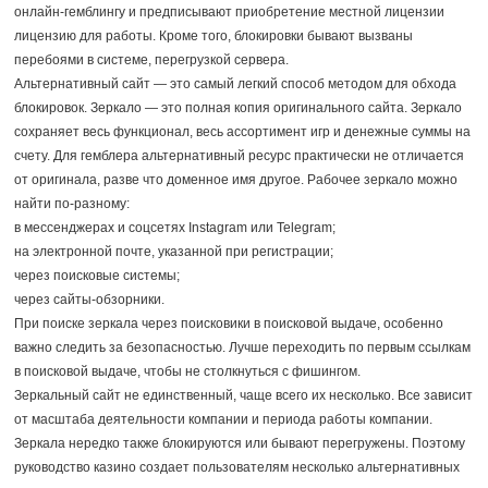
онлайн-гемблингу и предписывают приобретение местной лицензии
лицензию для работы. Кроме того, блокировки бывают вызваны
перебоями в системе, перегрузкой сервера.
Альтернативный сайт — это самый легкий способ методом для обхода
блокировок. Зеркало — это полная копия оригинального сайта. Зеркало
сохраняет весь функционал, весь ассортимент игр и денежные суммы на
счету. Для гемблера альтернативный ресурс практически не отличается
от оригинала, разве что доменное имя другое. Рабочее зеркало можно
найти по-разному:
в мессенджерах и соцсетях Instagram или Telegram;
на электронной почте, указанной при регистрации;
через поисковые системы;
через сайты-обзорники.
При поиске зеркала через поисковики в поисковой выдаче, особенно
важно следить за безопасностью. Лучше переходить по первым ссылкам
в поисковой выдаче, чтобы не столкнуться с фишингом.
Зеркальный сайт не единственный, чаще всего их несколько. Все зависит
от масштаба деятельности компании и периода работы компании.
Зеркала нередко также блокируются или бывают перегружены. Поэтому
руководство казино создает пользователям несколько альтернативных