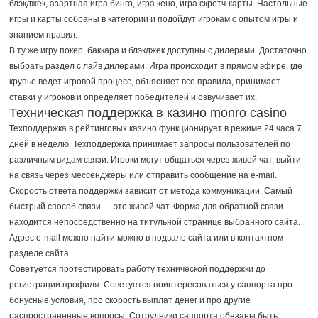
блэкджек, азартная игра бинго, игра кено, игра скретч-карты. Настольные
игры и карты собраны в категории и подойдут игрокам с опытом игры и
знанием правил.
В ту же игру покер, баккара и блэкджек доступны с дилерами. Достаточно
выбрать раздел с лайв дилерами. Игра происходит в прямом эфире, где
крупье ведет игровой процесс, объясняет все правила, принимает
ставки у игроков и определяет победителей и озвучивает их.
Техническая поддержка в казино monro casino
Техподдержка в рейтинговых казино функционирует в режиме 24 часа 7
дней в неделю. Техподдержка принимает запросы пользователей по
различным видам связи. Игроки могут общаться через живой чат, выйти
на связь через мессенджеры или отправить сообщение на e-mail.
Скорость ответа поддержки зависит от метода коммуникации. Самый
быстрый способ связи — это живой чат. Форма для обратной связи
находится непосредственно на титульной странице выбранного сайта.
Адрес e-mail можно найти можно в подвале сайта или в контактном
разделе сайта.
Советуется протестировать работу технической поддержки до
регистрации профиля. Советуется поинтересоваться у саппорта про
бонусные условия, про скорость выплат денег и про другие
распространенные вопросы. Сотрудники саппорта обязаны быть