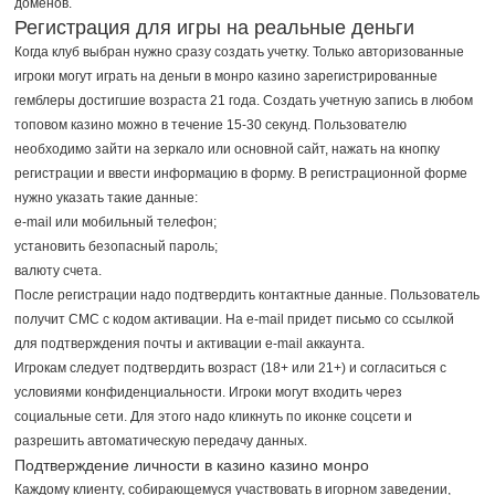
доменов.
Регистрация для игры на реальные деньги
Когда клуб выбран нужно сразу создать учетку. Только авторизованные
игроки могут играть на деньги в монро казино зарегистрированные
гемблеры достигшие возраста 21 года. Создать учетную запись в любом
топовом казино можно в течение 15-30 секунд. Пользователю
необходимо зайти на зеркало или основной сайт, нажать на кнопку
регистрации и ввести информацию в форму. В регистрационной форме
нужно указать такие данные:
e-mail или мобильный телефон;
установить безопасный пароль;
валюту счета.
После регистрации надо подтвердить контактные данные. Пользователь
получит СМС с кодом активации. На e-mail придет письмо со ссылкой
для подтверждения почты и активации e-mail аккаунта.
Игрокам следует подтвердить возраст (18+ или 21+) и согласиться с
условиями конфиденциальности. Игроки могут входить через
социальные сети. Для этого надо кликнуть по иконке соцсети и
разрешить автоматическую передачу данных.
Подтверждение личности в казино казино монро
Каждому клиенту, собирающемуся участвовать в игорном заведении,