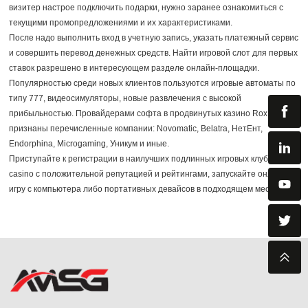
визитер настрое подключить подарки, нужно заранее ознакомиться с
текущими промопредложениями и их характеристиками.
После надо выполнить вход в учетную запись, указать платежный сервис
и совершить перевод денежных средств. Найти игровой слот для первых
ставок разрешено в интересующем разделе онлайн-площадки.
Популярностью среди новых клиентов пользуются игровые автоматы по
типу 777, видеосимуляторы, новые развлечения с высокой
прибыльностью. Провайдерами софта в продвинутых казино Rox casino
признаны перечисленные компании: Novomatic, Belatra, НетЕнт,
Endorphina, Microgaming, Уникум и иные.
Приступайте к регистрации в наилучших подлинных игровых клубах Rox
casino с положительной репутацией и рейтингами, запускайте онлайн-
игру с компьютера либо портативных девайсов в подходящем месте!