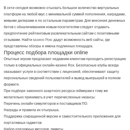
В сети сегодня возможно отыскать большое количество виртуальных
платформ на любой вкус с минимальной суммой пополнения, наградами,
живыми дилерами и по остальным параметрам. Для внесения денежных
бетов с обналичиванием новым посетителям следует отдавать
предпочтение рейтинговым развлекательным сайтам с позитивными
отзывами. Найти
казино Рокс
дадут возможность веб-сайты, где
представлены обзоры и имена подлинных площадок.
Процесс подбора площадки online
Опытные игроки предлагают недавним клиентам проходить регистрацию
только в официальных онлайн-казино Rox. Безопасные клубы всегда
оказывают услуги в соответствии с лицензией, обеспечивают защиту
персональных сведений пользователей и вывод выигрышей в полном
формате.
При подборе законного азартного ресурса геймерам к тому же
желательно принимать в учет перечисленные нюансы:
Перечень онлайн-симуляторов и поставщиков ПО.
Награды и правила их отыгрыша.
Поддержка сокращенной версии и самостоятельного приложения для
портативных гаджетов.
Набор платежных методов, лимиты.