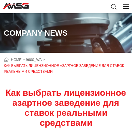
COMPANY NEWS
HOME
9600_WA
КАК ВЫБРАТЬ ЛИЦЕНЗИОННОЕ АЗАРТНОЕ ЗАВЕДЕНИЕ ДЛЯ СТАВОК
РЕАЛЬНЫМИ СРЕДСТВАМИ
Как выбрать лицензионное
азартное заведение для
ставок реальными
средствами