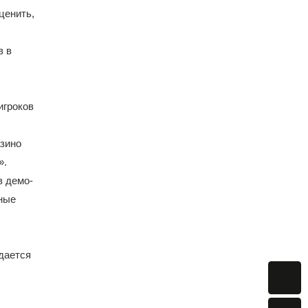
ценить,
в в
игроков
азино
».
в демо-
ные
дается