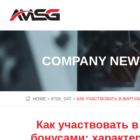
COMPANY NEW
HOME
9700_SAT
КАК УЧАСТВОВАТЬ В ВИРТУ
Как участвовать 
бонусами: характе