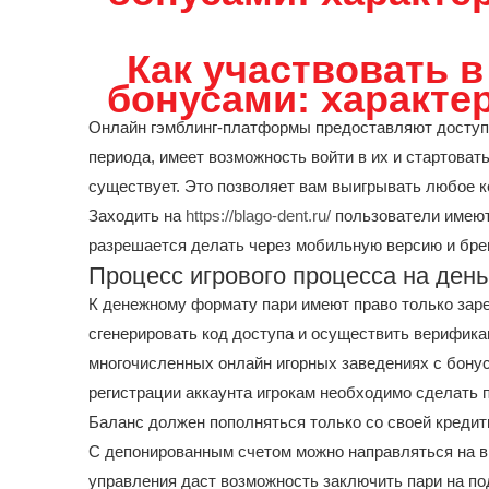
Как участвовать 
бонусами: характе
Онлайн гэмблинг-платформы предоставляют доступ 
периода, имеет возможность войти в их и стартоват
существует. Это позволяет вам выигрывать любое к
Заходить на
https://blago-dent.ru/
пользователи имеют
разрешается делать через мобильную версию и бре
Процесс игрового процесса на день
К денежному формату пари имеют право только заре
сгенерировать код доступа и осуществить верифика
многочисленных онлайн игорных заведениях с бону
регистрации аккаунта игрокам необходимо сделать 
Баланс должен пополняться только со своей кредит
С депонированным счетом можно направляться на вк
управления даст возможность заключить пари на п