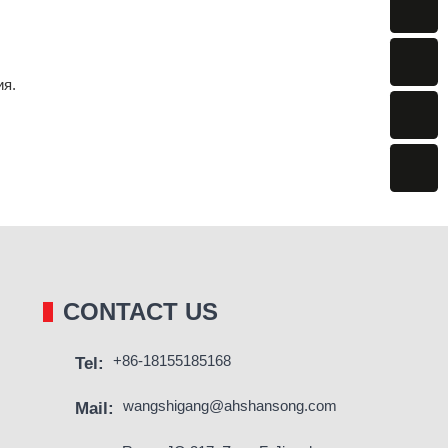
ия.
CONTACT US
Tel:
+86-18155185168
Mail:
wangshigang@ahshansong.com