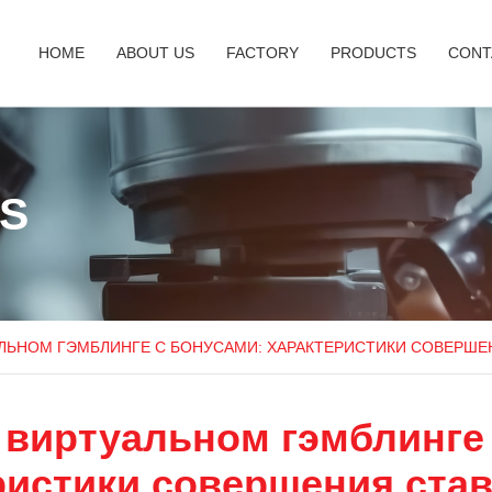
HOME
ABOUT US
FACTORY
PRODUCTS
CONT
S
АЛЬНОМ ГЭМБЛИНГЕ С БОНУСАМИ: ХАРАКТЕРИСТИКИ СОВЕРШЕ
в виртуальном гэмблинге
ристики совершения ста