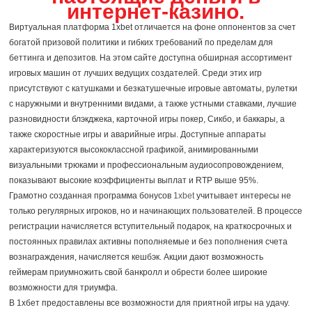
интернет-казино.
Виртуальная платформа 1xbet отличается на фоне оппонентов за счет
богатой призовой политики и гибких требований по пределам для
беттинга и депозитов. На этом сайте доступна обширная ассортимент
игровых машин от лучших ведущих создателей. Среди этих игр
присутствуют с катушками и безкатушечные игровые автоматы, рулетки
с наружными и внутренними видами, а также устными ставками, лучшие
разновидности блэкджека, карточной игры покер, Сикбо, и баккары, а
также скоростные игры и аварийные игры. Доступные аппараты
характеризуются высококлассной графикой, анимированными
визуальными трюками и профессиональным аудиосопровождением,
показывают высокие коэффициенты выплат и RTP выше 95%.
Грамотно созданная программа бонусов
1хbet
учитывает интересы не
только регулярных игроков, но и начинающих пользователей. В процессе
регистрации начисляется вступительный подарок, на краткосрочных и
постоянных правилах активны пополняемые и без пополнения счета
вознаграждения, начисляется кешбэк. Акции дают возможность
геймерам приумножить свой банкролл и обрести более широкие
возможности для триумфа.
В 1хбет предоставлены все возможности для приятной игры на удачу.