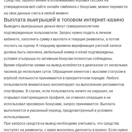
Средства, заработанные в оплачиваемых игровых сессиях на
утвержденном веб-сайте онлайн гэмблинга с бонусами, можно перевести
на свои данные счета в любой момент.
Выплата выигрышей в топовом интернет-казино
Выводить выигрышные деньги могут совершеннолетние
подтвержденные пользователи. Запрос нужно подать в личном
кабинете, заполнить сумму к выплате и текущие реквизиты, а потом
послать на оценку. К текущему времени верификация учетной записи
должна быть окончена, мобильный номер и email подтверждены,
условия отыгрыша по активным бонусам полностью соблюдены.
Время обработки заявки на вывод колеблется в диапазоне от нескольких
часиков до нескольких суток. Обращения клиентов с высоким статусом в
клубной лояльности принимаются в приоритетном порядке. Любого
пользователя внимательно инспектируют на выполнение регламентов
платформы. В случае, если пользователь ничего не нарушил, не
открывал повторяющиеся профиля, не отменял операции и не
использовал чрезмерно бонусами, запрос принимается. Выплата
выполняется в указанный период, предусмотренный в условиях
использования.
При запроса средств на вывод необходимо учитывать, что средства
поступят на реквизиты, с каких вносились депозиты в казино. Если нужно