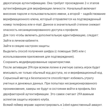
двухэтапную аутентификацию. Она требует прохождение 2-х этапов
аутентификации для верификации личности. Начальный включает
внесение пароля и пользовательского имени, а второй − задействование
верификационного ключа, который отправляется на подтвержденный
номер телефона или e-mail. Данное в значительной степени снижает
опасность несанкционированного доступа к профиля.
Для того чтобы включить дополнительную идентификацию, следует:
Зайти в личном кабинете.
Зайти в секцию настроек защиты.
Выделить способ получения шифра (с помощью SMS или с
использованием приложения для подтверждения).
Сохранить модифицированные характеристики.
После активации 2FA при всяком логине в учетную запись игрок будет
вписывать не только обычный код доступа, но и верификационный код.
Серьезный метод к безопасности способствует избежать утрату
учетных и денежных данных. При попытках несанкционированного
проникновения, хакеры не будут в состоянии войти в профиль без
двухфакторной аутентификации. Это самое считает 2FA важным
аспектом защиты игрового клуба.
Всякий геймер вправе зарегистрировать в 1xbet единственный аккаунт.