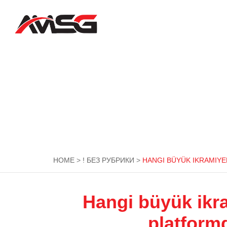
COMPANY NEW
HOME
! БЕЗ РУБРИКИ
HANGI BÜYÜK IKRAMIYE
Hangi büyük ikra
platformd