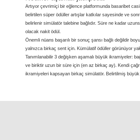
Artıyor çevrimiçi bir eğlence platformunda basaribet casi
belirtilen süper ödüller artışlar katkılar sayesinde ve son
belirlenir simülatör talebine bağlıdır. Süre ne kadar 
olacak nakit ödül.
Önemli nüans başarılı bir sonuç şansı bağlı değildir boyut
yalnızca birkaç sent için. Kümülatif ödüller görünüyor yak
Tanımlanabilir 3 değişken aşamalı büyük ikramiyeler: bağ
ve biriktir uzun bir süre için (en az birkaç ay). Kendi çağ
ikramiyeleri kapsayan birkaç simülatör. Belirtilmiş büyü