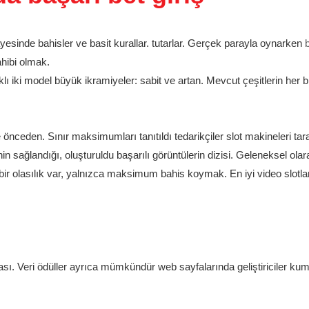
sayesinde bahisler ve basit kurallar. tutarlar. Gerçek parayla oynarken
ahibi olmak.
lı iki model büyük ikramiyeler: sabit ve artan. Mevcut çeşitlerin her biri
e önceden. Sınır maksimumları tanıtıldı tedarikçiler slot makineleri tar
 sağlandığı, oluşturuldu başarılı görüntülerin dizisi. Geleneksel ola
ir olasılık var, yalnızca maksimum bahis koymak. En iyi video slotlar
sı. Veri ödüller ayrıca mümkündür web sayfalarında geliştiriciler ku