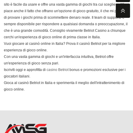
sito è facile da usare e offre una vasta gamma di giochi tra cui scegliere. Mi
piace anche il fatto che offrano un'opzione di gioco gratuito, il che mi permette
di provare i giochi prima di scommettere denaro reale. Il team di supporto è
sempre disponibile per rispondere a qualsiasi domanda o preoccupazione, il
che è una grande comodità. Consiglio vivamente Betriot Casino a chiunque
cerchi un'esperienza di gioco online di prima classe in Italia.
Vuoi giocare al casinò online in Italia? Prova il casinò Betriot per la migliore
esperienza di gioco online.
Con una vasta gamma di giochi e un'interfaccia intuitiva, Betriot offre
un'esperienza di gioco senza pari.
Iscriviti oggi e approfitta di
casino Betriot
bonus e promozioni esclusive per i
giocatori italiani.
Gioca al casinò Betriot in Italia e sperimenta il meglio dell'intrattenimento di
gioco online.