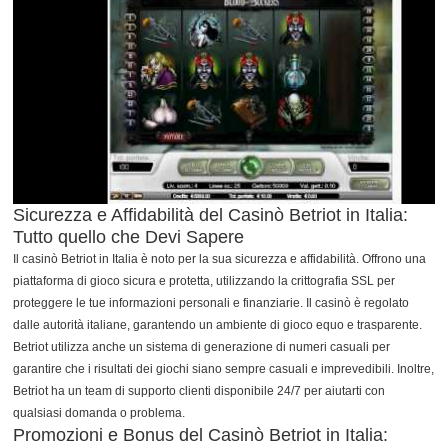
Sicurezza e Affidabilità del Casinò Betriot in Italia:
Tutto quello che Devi Sapere
Il casinò Betriot in Italia è noto per la sua sicurezza e affidabilità. Offrono una
piattaforma di gioco sicura e protetta, utilizzando la crittografia SSL per
proteggere le tue informazioni personali e finanziarie. Il casinò è regolato
dalle autorità italiane, garantendo un ambiente di gioco equo e trasparente.
Betriot utilizza anche un sistema di generazione di numeri casuali per
garantire che i risultati dei giochi siano sempre casuali e imprevedibili. Inoltre,
Betriot ha un team di supporto clienti disponibile 24/7 per aiutarti con
qualsiasi domanda o problema.
Promozioni e Bonus del Casinò Betriot in Italia: