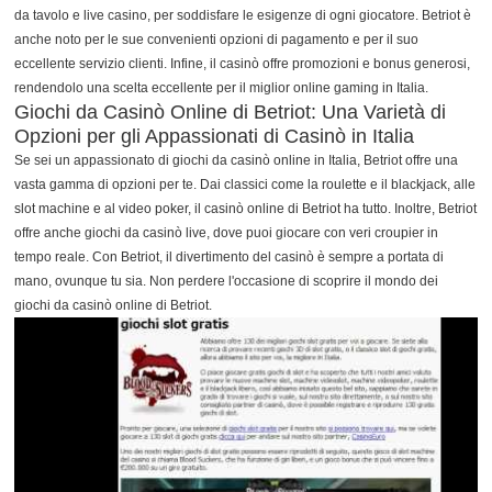
da tavolo e live casino, per soddisfare le esigenze di ogni giocatore. Betriot è
anche noto per le sue convenienti opzioni di pagamento e per il suo
eccellente servizio clienti. Infine, il casinò offre promozioni e bonus generosi,
rendendolo una scelta eccellente per il miglior online gaming in Italia.
Giochi da Casinò Online di Betriot: Una Varietà di
Opzioni per gli Appassionati di Casinò in Italia
Se sei un appassionato di giochi da casinò online in Italia, Betriot offre una
vasta gamma di opzioni per te. Dai classici come la roulette e il blackjack, alle
slot machine e al video poker, il casinò online di Betriot ha tutto. Inoltre, Betriot
offre anche giochi da casinò live, dove puoi giocare con veri croupier in
tempo reale. Con Betriot, il divertimento del casinò è sempre a portata di
mano, ovunque tu sia. Non perdere l'occasione di scoprire il mondo dei
giochi da casinò online di Betriot.