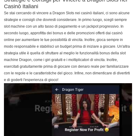
Casinò Italiani
Se stai cercando di vincere a Dragon Slots nei casinò italiani, ci sono alcune
strategie e consigli che dovresti considerare. In primo luogo, scegli sempre
slot machine con un alto tasso di pagamento e un jackpot progressivo. In
secondo luogo, approfitta dei bonus e delle promozioni offerti dai casinò
online per aumentare le tue possibilità di vincita. Inoltre, gioca sempre in
modo responsabile e stabilisci un budget prima di iniziare a giocare. Un'altra
strategia utile è quella di sfruttare al meglio le funzionalità bonus della slot
machine Dragon, come i giri gratuiti e i moltiplicatori di vincita. Inoltre,
esercitati gratuitamente prima di giocare con denaro reale per familiarizzare
con le regole e le caratteristiche del gioco. Infine, non dimenticare di divertirti
e di goderti l'esperienza di gioco!