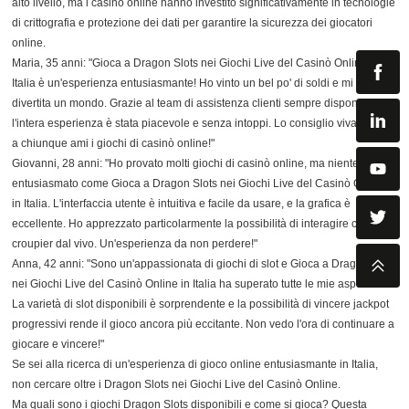
alto livello, ma i casinò online hanno investito significativamente in tecnologie
di crittografia e protezione dei dati per garantire la sicurezza dei giocatori
online.
Maria, 35 anni: "Gioca a Dragon Slots nei Giochi Live del Casinò Online in
Italia è un'esperienza entusiasmante! Ho vinto un bel po' di soldi e mi sono
divertita un mondo. Grazie al team di assistenza clienti sempre disponibile,
l'intera esperienza è stata piacevole e senza intoppi. Lo consiglio vivamente
a chiunque ami i giochi di casinò online!"
Giovanni, 28 anni: "Ho provato molti giochi di casinò online, ma niente mi ha
entusiasmato come Gioca a Dragon Slots nei Giochi Live del Casinò Online
in Italia. L'interfaccia utente è intuitiva e facile da usare, e la grafica è
eccellente. Ho apprezzato particolarmente la possibilità di interagire con i
croupier dal vivo. Un'esperienza da non perdere!"
Anna, 42 anni: "Sono un'appassionata di giochi di slot e Gioca a Dragon Slots
nei Giochi Live del Casinò Online in Italia ha superato tutte le mie aspettative.
La varietà di slot disponibili è sorprendente e la possibilità di vincere jackpot
progressivi rende il gioco ancora più eccitante. Non vedo l'ora di continuare a
giocare e vincere!"
Se sei alla ricerca di un'esperienza di gioco online entusiasmante in Italia,
non cercare oltre i Dragon Slots nei Giochi Live del Casinò Online.
Ma quali sono i giochi Dragon Slots disponibili e come si gioca? Questa