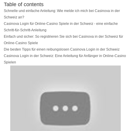
Table of contents
Schnelle und einfache Anleitung: Wie melde ich mich bei Casinova in der
Schweiz an?
Casinova Login für Online-Casino Spiele in der Schweiz - eine einfache
Schritt-für-Schritt-Anleitung
Einfach und sicher: So registrieren Sie sich bei Casinova in der Schweiz für
Online-Casino Spiele
Die besten Tipps für einen reibungslosen Casinova Login in der Schweiz
Casinova Login in der Schweiz: Eine Anleitung für Anfänger in Online-Casino
Spielen