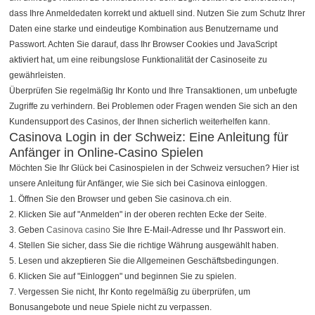
dass Ihre Anmeldedaten korrekt und aktuell sind. Nutzen Sie zum Schutz Ihrer
Daten eine starke und eindeutige Kombination aus Benutzername und
Passwort. Achten Sie darauf, dass Ihr Browser Cookies und JavaScript
aktiviert hat, um eine reibungslose Funktionalität der Casinoseite zu
gewährleisten.
Überprüfen Sie regelmäßig Ihr Konto und Ihre Transaktionen, um unbefugte
Zugriffe zu verhindern. Bei Problemen oder Fragen wenden Sie sich an den
Kundensupport des Casinos, der Ihnen sicherlich weiterhelfen kann.
Casinova Login in der Schweiz: Eine Anleitung für
Anfänger in Online-Casino Spielen
Möchten Sie Ihr Glück bei Casinospielen in der Schweiz versuchen? Hier ist
unsere Anleitung für Anfänger, wie Sie sich bei Casinova einloggen.
1. Öffnen Sie den Browser und geben Sie casinova.ch ein.
2. Klicken Sie auf "Anmelden" in der oberen rechten Ecke der Seite.
3. Geben
Casinova casino
Sie Ihre E-Mail-Adresse und Ihr Passwort ein.
4. Stellen Sie sicher, dass Sie die richtige Währung ausgewählt haben.
5. Lesen und akzeptieren Sie die Allgemeinen Geschäftsbedingungen.
6. Klicken Sie auf "Einloggen" und beginnen Sie zu spielen.
7. Vergessen Sie nicht, Ihr Konto regelmäßig zu überprüfen, um
Bonusangebote und neue Spiele nicht zu verpassen.