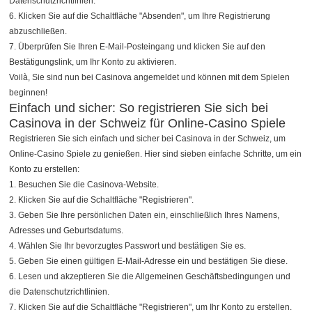
Datenschutzrichtlinien.
6. Klicken Sie auf die Schaltfläche "Absenden", um Ihre Registrierung
abzuschließen.
7. Überprüfen Sie Ihren E-Mail-Posteingang und klicken Sie auf den
Bestätigungslink, um Ihr Konto zu aktivieren.
Voilà, Sie sind nun bei Casinova angemeldet und können mit dem Spielen
beginnen!
Einfach und sicher: So registrieren Sie sich bei
Casinova in der Schweiz für Online-Casino Spiele
Registrieren Sie sich einfach und sicher bei Casinova in der Schweiz, um
Online-Casino Spiele zu genießen. Hier sind sieben einfache Schritte, um ein
Konto zu erstellen:
1. Besuchen Sie die Casinova-Website.
2. Klicken Sie auf die Schaltfläche "Registrieren".
3. Geben Sie Ihre persönlichen Daten ein, einschließlich Ihres Namens,
Adresses und Geburtsdatums.
4. Wählen Sie Ihr bevorzugtes Passwort und bestätigen Sie es.
5. Geben Sie einen gültigen E-Mail-Adresse ein und bestätigen Sie diese.
6. Lesen und akzeptieren Sie die Allgemeinen Geschäftsbedingungen und
die Datenschutzrichtlinien.
7. Klicken Sie auf die Schaltfläche "Registrieren", um Ihr Konto zu erstellen.