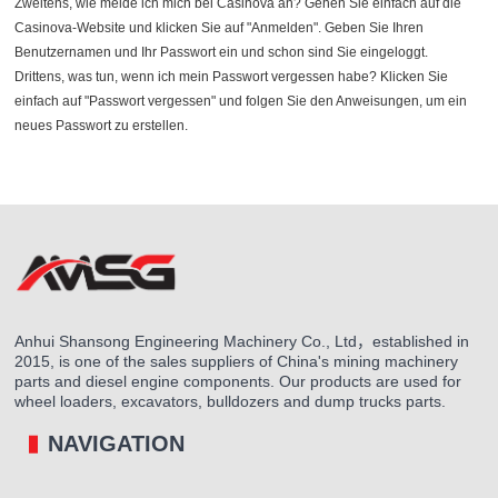
Zweitens, wie melde ich mich bei Casinova an? Gehen Sie einfach auf die
Casinova-Website und klicken Sie auf "Anmelden". Geben Sie Ihren
Benutzernamen und Ihr Passwort ein und schon sind Sie eingeloggt.
Drittens, was tun, wenn ich mein Passwort vergessen habe? Klicken Sie
einfach auf "Passwort vergessen" und folgen Sie den Anweisungen, um ein
neues Passwort zu erstellen.
Anhui Shansong Engineering Machinery Co., Ltd，established in
2015, is one of the sales suppliers of China's mining machinery
parts and diesel engine components. Our products are used for
wheel loaders, excavators, bulldozers and dump trucks parts.
NAVIGATION