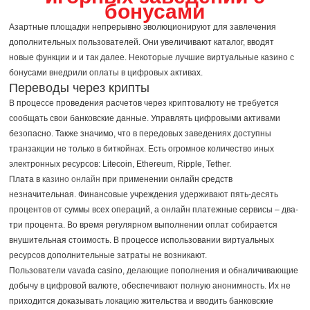
бонусами
Азартные площадки непрерывно эволюционируют для завлечения
дополнительных пользователей. Они увеличивают каталог, вводят
новые функции и и так далее. Некоторые лучшие виртуальные казино с
бонусами внедрили оплаты в цифровых активах.
Переводы через крипты
В процессе проведения расчетов через криптовалюту не требуется
сообщать свои банковские данные. Управлять цифровыми активами
безопасно. Также значимо, что в передовых заведениях доступны
транзакции не только в биткойнах. Есть огромное количество иных
электронных ресурсов: Litecoin, Ethereum, Ripple, Tether.
Плата в
казино онлайн
при применении онлайн средств
незначительная. Финансовые учреждения удерживают пять-десять
процентов от суммы всех операций, а онлайн платежные сервисы – два-
три процента. Во время регулярном выполнении оплат собирается
внушительная стоимость. В процессе использовании виртуальных
ресурсов дополнительные затраты не возникают.
Пользователи vavada casino, делающие пополнения и обналичивающие
добычу в цифровой валюте, обеспечивают полную анонимность. Их не
приходится доказывать локацию жительства и вводить банковские