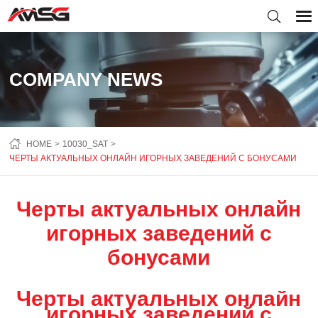
COMPANY NEWS
HOME
10030_SAT
ЧЕРТЫ АКТУАЛЬНЫХ ОНЛАЙН ИГОРНЫХ ЗАВЕДЕНИЙ С БОНУСАМИ
Черты актуальных онлайн
игорных заведений с
бонусами
Черты актуальных онлайн
игорных заведений с