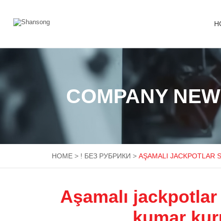
H
COMPANY NEW
HOME
! БЕЗ РУБРИКИ
AŞAMALI JACKPOTLAR S
Aşamalı jackpotlar
kumar kur