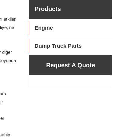
Products
 etkiler.
Engine
diye, ne
Dump Truck Parts
r diğer
ı boyunca
Request A Quote
para
ır
her
 sahip