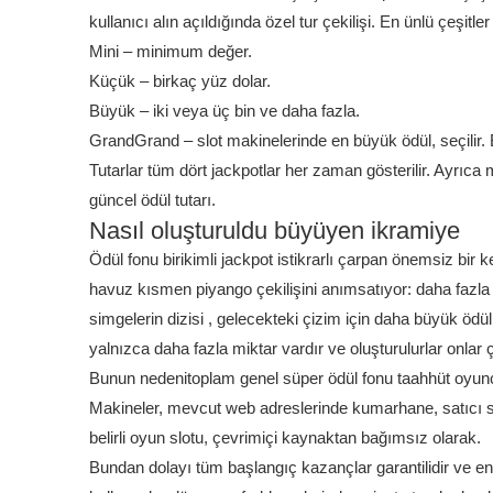
kullanıcı alın açıldığında özel tur çekilişi. En ünlü çeşitl
Mini – minimum değer.
Küçük – birkaç yüz dolar.
Büyük – iki veya üç bin ve daha fazla.
GrandGrand – slot makinelerinde en büyük ödül, seçilir. 
Tutarlar tüm dört jackpotlar her zaman gösterilir. Ayrıca m
güncel ödül tutarı.
Nasıl oluşturuldu büyüyen ikramiye
Ödül fonu birikimli jackpot istikrarlı çarpan önemsiz bir
havuz kısmen piyango çekilişini anımsatıyor: daha fazla 
simgelerin dizisi , gelecekteki çizim için daha büyük ödül
yalnızca daha fazla miktar vardır ve oluşturulurlar onlar 
Bunun nedenitoplam genel süper ödül fonu taahhüt oyunc
Makineler, mevcut web adreslerinde kumarhane, satıcı s
belirli oyun slotu, çevrimiçi kaynaktan bağımsız olarak.
Bundan dolayı tüm başlangıç kazançlar garantilidir ve e