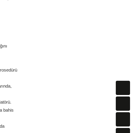
ğını
 prosedürü
arında,
atörü.
a bahis
ıda