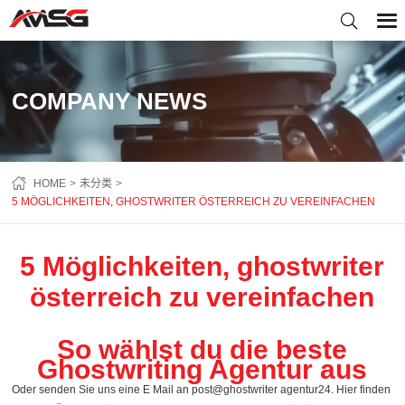
COMPANY NEWS
HOME
未分类
5 MÖGLICHKEITEN, GHOSTWRITER ÖSTERREICH ZU VEREINFACHEN
5 Möglichkeiten, ghostwriter
österreich zu vereinfachen
So wählst du die beste
Ghostwriting Agentur aus
Oder senden Sie uns eine E Mail an post@ghostwriter agentur24. Hier finden