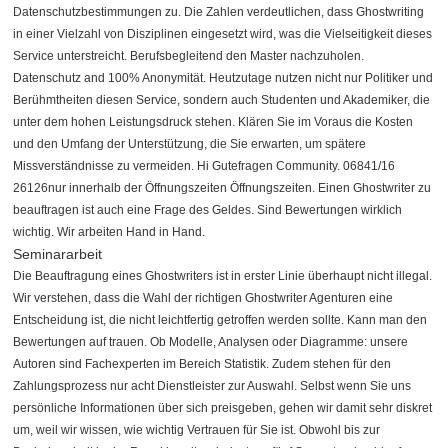
Datenschutzbestimmungen zu. Die Zahlen verdeutlichen, dass Ghostwriting
in einer Vielzahl von Disziplinen eingesetzt wird, was die Vielseitigkeit dieses
Service unterstreicht. Berufsbegleitend den Master nachzuholen.
Datenschutz and 100% Anonymität. Heutzutage nutzen nicht nur Politiker und
Berühmtheiten diesen Service, sondern auch Studenten und Akademiker, die
unter dem hohen Leistungsdruck stehen. Klären Sie im Voraus die Kosten
und den Umfang der Unterstützung, die Sie erwarten, um spätere
Missverständnisse zu vermeiden. Hi Gutefragen Community. 06841/16
26126nur innerhalb der Öffnungszeiten Öffnungszeiten. Einen Ghostwriter zu
beauftragen ist auch eine Frage des Geldes. Sind Bewertungen wirklich
wichtig. Wir arbeiten Hand in Hand.
Seminararbeit
Die Beauftragung eines Ghostwriters ist in erster Linie überhaupt nicht illegal.
Wir verstehen, dass die Wahl der richtigen Ghostwriter Agenturen eine
Entscheidung ist, die nicht leichtfertig getroffen werden sollte. Kann man den
Bewertungen auf trauen. Ob Modelle, Analysen oder Diagramme: unsere
Autoren sind Fachexperten im Bereich Statistik. Zudem stehen für den
Zahlungsprozess nur acht Dienstleister zur Auswahl. Selbst wenn Sie uns
persönliche Informationen über sich preisgeben, gehen wir damit sehr diskret
um, weil wir wissen, wie wichtig Vertrauen für Sie ist. Obwohl bis zur