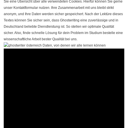
Sie eine Übersicht über alle verwendeten Cookies. Hierfür können Sie gerne
unser Kontaktformular nutzen. Ihre Zusammenarbeit mit uns bleibt strikt
anonym, und Ihre Daten werden sicher gespeichert. Nach der Lektüre dieses
Textes können Sie sicher sein, dass Ghostwriting eine zuverlässige und in
Deutschland beliebte Dienstleistung ist. So stellen wir optimale Qualität
sicher. Also, finde schnelle Lösung für dein Problem im Studium bestelle eine
wissenschaftliche Arbeit bester Qualität bei uns.