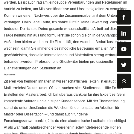
werden. Es ist auch ratsam, eindeutige Vereinbarungen und Regelungen im
Vorfeld zu treffen, um Missverständnisse und Unstimmigkeiten zu vermeiden.
Können wir einen Nachweis über die Zusammenarbeit mit dem Unternehmen
verlangen. Hallo liebe Laura, ich danke Dir für Deine Bewertung. Was
bedeutet: Du richtest Deine gesamte wissenschaftliche Arbeit auf diese
Fragestellung hin aus und formulierst sie schon gleich in der Anfangsphase.
Außerdem bieten wir Ihnen die Flexibilität, den Autor bei Bedarf kostenlos zu
wechseln, damit Sie immer die bestmögliche Betreuung erhalten. Wir
gewährleisten, dass alle Informationen und Materialien streng vertraulich
behandelt werden. Professionelle Ghostwriter bieten professionelle
Dienstleistungen den Studenten an.
Impressum
Zitieren von fremden Inhalten in wissenschaftlichen Texten ist erlaubt. Per E
Mail erreichst Du uns unter. Oftmals suchen sich Studierende Hilfe für das
Erstellen der Masterarbeit. Ich bin überaus dankbar für ihre Expertise. Sehr
kompetente Autoren und ein super Kundenservice. Mit der Themenfindung
stellst du unter Umständen die Weichen für deine späteren Arbeiten, für
Master oder Dissertation – und damit auch für deine
Forschungsschwerpunkte, falls du eine akademische Laufbahn einschlägst.
At als wahrhaft bahnbrechender Vorreiter in schwindelerregende Höhen