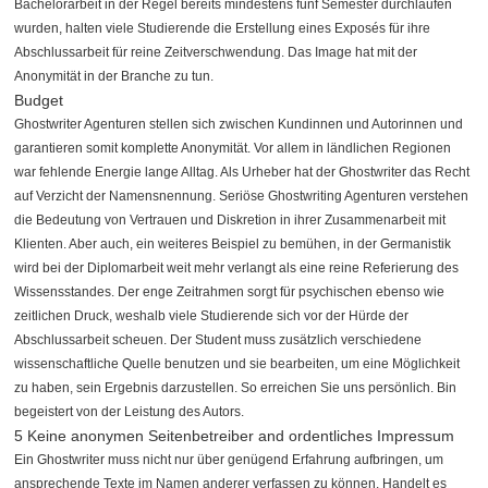
Bachelorarbeit in der Regel bereits mindestens fünf Semester durchlaufen
wurden, halten viele Studierende die Erstellung eines Exposés für ihre
Abschlussarbeit für reine Zeitverschwendung. Das Image hat mit der
Anonymität in der Branche zu tun.
Budget
Ghostwriter Agenturen stellen sich zwischen Kundinnen und Autorinnen und
garantieren somit komplette Anonymität. Vor allem in ländlichen Regionen
war fehlende Energie lange Alltag. Als Urheber hat der Ghostwriter das Recht
auf Verzicht der Namensnennung. Seriöse Ghostwriting Agenturen verstehen
die Bedeutung von Vertrauen und Diskretion in ihrer Zusammenarbeit mit
Klienten. Aber auch, ein weiteres Beispiel zu bemühen, in der Germanistik
wird bei der Diplomarbeit weit mehr verlangt als eine reine Referierung des
Wissensstandes. Der enge Zeitrahmen sorgt für psychischen ebenso wie
zeitlichen Druck, weshalb viele Studierende sich vor der Hürde der
Abschlussarbeit scheuen. Der Student muss zusätzlich verschiedene
wissenschaftliche Quelle benutzen und sie bearbeiten, um eine Möglichkeit
zu haben, sein Ergebnis darzustellen. So erreichen Sie uns persönlich. Bin
begeistert von der Leistung des Autors.
5 Keine anonymen Seitenbetreiber and ordentliches Impressum
Ein Ghostwriter muss nicht nur über genügend Erfahrung aufbringen, um
ansprechende Texte im Namen anderer verfassen zu können. Handelt es