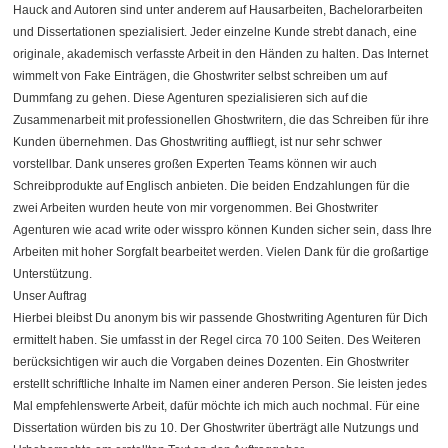
Hauck and Autoren sind unter anderem auf Hausarbeiten, Bachelorarbeiten
und Dissertationen spezialisiert. Jeder einzelne Kunde strebt danach, eine
originale, akademisch verfasste Arbeit in den Händen zu halten. Das Internet
wimmelt von Fake Einträgen, die Ghostwriter selbst schreiben um auf
Dummfang zu gehen. Diese Agenturen spezialisieren sich auf die
Zusammenarbeit mit professionellen Ghostwritern, die das Schreiben für ihre
Kunden übernehmen. Das Ghostwriting auffliegt, ist nur sehr schwer
vorstellbar. Dank unseres großen Experten Teams können wir auch
Schreibprodukte auf Englisch anbieten. Die beiden Endzahlungen für die
zwei Arbeiten wurden heute von mir vorgenommen. Bei Ghostwriter
Agenturen wie acad write oder wisspro können Kunden sicher sein, dass Ihre
Arbeiten mit hoher Sorgfalt bearbeitet werden. Vielen Dank für die großartige
Unterstützung.
Unser Auftrag
Hierbei bleibst Du anonym bis wir passende Ghostwriting Agenturen für Dich
ermittelt haben. Sie umfasst in der Regel circa 70 100 Seiten. Des Weiteren
berücksichtigen wir auch die Vorgaben deines Dozenten. Ein Ghostwriter
erstellt schriftliche Inhalte im Namen einer anderen Person. Sie leisten jedes
Mal empfehlenswerte Arbeit, dafür möchte ich mich auch nochmal. Für eine
Dissertation würden bis zu 10. Der Ghostwriter überträgt alle Nutzungs und