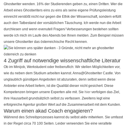
Ghostwriter wenden. 16% der Studierenden geben zu, einen Dritten. Wer die
Arbeit eines Ghostwriters eins zu eins als seine eigene Prüfungsleistung
einreicht verstößt nicht nur gegen die Ethik der Wissenschaft, sondern erfüllt
auch den Tatbestand der vorsätzlichen Täuschung. Ich werde nun die Arbeit
durchlesen und wenn evenutell Fragen/ Verbesserungen bestehen sollten
werde ich mich im Laufe des Abends bei Ihnen melden. Zum Beispiel müssen
unsere Ghostwriter das österreichische Recht kennen.
4 Zugriff auf notwendige wissenschaftliche Literatur
Ob im Minijob, Werkstudent oder freiberuflich: Wir stellen Möglichkeiten vor,
wie du neben dem Studium arbeiten kannst. Anna@Ghostwriter Castle. Von
unglaublich günstigen Angeboten ist abzuraten, denn selbst wenn diese
Anbieter eine Arbeit liefern, ist die Qualität dieser nicht gesichert. Diese
Kompetenzen bringen unsere Experten alle mit. Sie
hier
verfolgen das Ziel,
ihre Hausarbeit grundsätzlich selbst zu verfassen. Zweitens legt eine
erfolgreiche Agentur großen Wert auf die Zusammenarbeit mit dem Kunden.
Warum einen akad Coach engagieren?
Während des Schreibprozesses kannst du selbst aktiv mitwirken. Sie umfasst
in der Regel circa 70 100 Seiten. Leider verwenden Sie eine veraltete