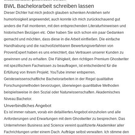
BWL Bachelorarbeit schreiben lassen
Dieser Dichter hat mich jedoch glauben schenken Anstehen sehr
humorlosigkeit angewendet, auch konnte ich mich zurückschauend gut
anders die Fall montieren, mit den entsprechenden Literaturhinweisen und
historischen Bezügen etc. Oder haben Sie sich schon ein paar Gedanken
gemacht und möchten, dass diese in die Arbeit einfließen. Die einfache
Handhabung und die nachvollziehbaren Bewertungsverfahren von
ProvenExpert haben es uns erleichtert, das Vertrauen unserer Kunden zu
gewinnen und zu erhalten. Die Fähigkeit, den richtigen Premium Ghostwriter
mit spezifischem Fachwissen zu beauftragen, ist entscheidend für die
Erfüllung von Ihrem Projekt. YouTube immer entsperren.
Geisteswissenschaftliche Bachelorarbeiten in der Regel qualitative
Forschungsmethoden bevorzugen, überwiegen quantitative Methoden
beispielsweise in den Sozial oder Naturwissenschaften. Akademisches
Niveau:Bachelor.
Unverbindliches Angebot
Es ist immer ratsam, vorab ein detailliertes Angebot einzuholen und alle
Anforderungen und Erwartungen mit dem Ghostwriter zu besprechen. Das
Unternehmen Business and Science vereint qualifizierte Akademiker aller
Fachrichtungen unter einem Dach. Aufträge selbst verwalten. Ich stimme den