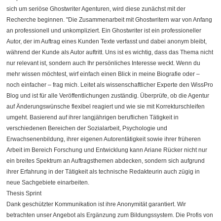
sich um seriöse Ghostwriter Agenturen, wird diese zunächst mit der
Recherche beginnen. "Die Zusammenarbeit mit Ghostwritern war von Anfang
an professionell und unkompliziert. Ein Ghostwriter ist ein professioneller
Autor, der im Auftrag eines Kunden Texte verfasst und dabei anonym bleibt,
während der Kunde als Autor auftritt. Uns ist es wichtig, dass das Thema nicht
nur relevant ist, sondern auch Ihr persönliches Interesse weckt. Wenn du
mehr wissen möchtest, wirf einfach einen Blick in meine Biografie oder –
noch einfacher – frag mich. Leitet als wissenschaftlicher Experte den WissPro
Blog und ist für alle Veröffentlichungen zuständig. Überprüfe, ob die Agentur
auf Änderungswünsche flexibel reagiert und wie sie mit Korrekturschleifen
umgeht. Basierend auf ihrer langjährigen beruflichen Tätigkeit in
verschiedenen Bereichen der Sozialarbeit, Psychologie und
Erwachsenenbildung, ihrer eigenen Autorentätigkeit sowie ihrer früheren
Arbeit im Bereich Forschung und Entwicklung kann Ariane Rücker nicht nur
ein breites Spektrum an Auftragsthemen abdecken, sondern sich aufgrund
ihrer Erfahrung in der Tätigkeit als technische Redakteurin auch zügig in
neue Sachgebiete einarbeiten.
Thesis Sprint
Dank geschützter Kommunikation ist ihre Anonymität garantiert. Wir
betrachten unser Angebot als Ergänzung zum Bildungssystem. Die Profis von