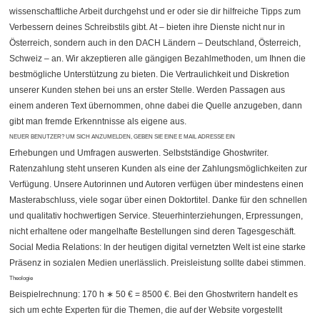
wissenschaftliche Arbeit durchgehst und er oder sie dir hilfreiche Tipps zum
Verbessern deines Schreibstils gibt. At – bieten ihre Dienste nicht nur in
Österreich, sondern auch in den DACH Ländern – Deutschland, Österreich,
Schweiz – an. Wir akzeptieren alle gängigen Bezahlmethoden, um Ihnen die
bestmögliche Unterstützung zu bieten. Die Vertraulichkeit und Diskretion
unserer Kunden stehen bei uns an erster Stelle. Werden Passagen aus
einem anderen Text übernommen, ohne dabei die Quelle anzugeben, dann
gibt man fremde Erkenntnisse als eigene aus.
NEUER BENUTZER? UM SICH ANZUMELDEN, GEBEN SIE EINE E MAIL ADRESSE EIN
Erhebungen und Umfragen auswerten. Selbstständige Ghostwriter.
Ratenzahlung steht unseren Kunden als eine der Zahlungsmöglichkeiten zur
Verfügung. Unsere Autorinnen und Autoren verfügen über mindestens einen
Masterabschluss, viele sogar über einen Doktortitel. Danke für den schnellen
und qualitativ hochwertigen Service. Steuerhinterziehungen, Erpressungen,
nicht erhaltene oder mangelhafte Bestellungen sind deren Tagesgeschäft.
Social Media Relations: In der heutigen digital vernetzten Welt ist eine starke
Präsenz in sozialen Medien unerlässlich. Preisleistung sollte dabei stimmen.
Theologie
Beispielrechnung: 170 h ∗ 50 € = 8500 €. Bei den Ghostwritern handelt es
sich um echte Experten für die Themen, die auf der Website vorgestellt