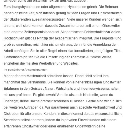
Urheberrechte am erstellten Text an den Auftraggeber.
Forschungshypothesen oder allgemeine Hypothesen griech. Die Betreuer
haben oft keine Zeit, sich intensiv genug mit den Fragen und Unsicherheiten
der Studierenden auseinanderzusetzen. Viele unserer Kunden wenden sich
an uns, weil sie erkennen, dass die Zusammenarbeit mit einem Ghostwriter
eine enorme Zeitersparnis bedeutet. Akademisches FehlverhaltenAn vielen
Hochschulen gilt das Prinzip der akademischen Integrität. Die Fragestellung
grob zu umreißen, reicht hier nicht mehr aus, denn für die Anmeldung der
Arbeit benötigen Sie in aller Regel einen klar formulierten, endgültigen Titel.
Gemeinsam prüfen Sie die Umsetzung der Thematik. Auf diese Weise
entstehen die meisten Werbeflyer und Websites.
Ihr persönlicher Ansprechpartner
Mehr erfahren:Masterarbeit schreiben lassen. Dabei fehlt selbst ihm
manchmal das Verständnis. Sie können von einer erstklassigen Ghostwriter
Erfahrung in den Geistes , Natur , Wirtschafts und Ingenieurwissenschaften
mit uns profitieren. Es gibt sowohl Vorteile als auch Nachteile, wenn du
überlegst, deine Bachelorarbeit schreiben zu lassen. Gerne sind wir für Dich
bei weiteren Aufträgen da. Wir garantieren auch absolute Vertraulichkeit und
Diskretion für alle unsere Kunden. In diesen kannst du das wissenschaftliche
Schreiben selbst erlernen, indem du in privaten Einzelstunden mit einem
erfahrenen Ghostwriter oder einer erfahrenen Ghostwriterin deine