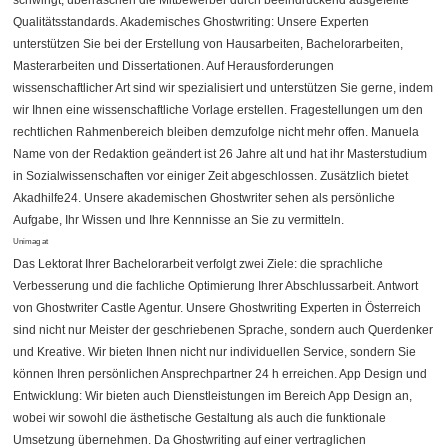
schwingt, überraschen die Mitbewerber durch beeindruckend ausgefeilte
Qualitätsstandards. Akademisches Ghostwriting: Unsere Experten
unterstützen Sie bei der Erstellung von Hausarbeiten, Bachelorarbeiten,
Masterarbeiten und Dissertationen. Auf Herausforderungen
wissenschaftlicher Art sind wir spezialisiert und unterstützen Sie gerne, indem
wir Ihnen eine wissenschaftliche Vorlage erstellen. Fragestellungen um den
rechtlichen Rahmenbereich bleiben demzufolge nicht mehr offen. Manuela
Name von der Redaktion geändert ist 26 Jahre alt und hat ihr Masterstudium
in Sozialwissenschaften vor einiger Zeit abgeschlossen. Zusätzlich bietet
Akadhilfe24. Unsere akademischen Ghostwriter sehen als persönliche
Aufgabe, Ihr Wissen und Ihre Kennnisse an Sie zu vermitteln.
Unimag at
Das Lektorat Ihrer Bachelorarbeit verfolgt zwei Ziele: die sprachliche
Verbesserung und die fachliche Optimierung Ihrer Abschlussarbeit. Antwort
von Ghostwriter Castle Agentur. Unsere Ghostwriting Experten in Österreich
sind nicht nur Meister der geschriebenen Sprache, sondern auch Querdenker
und Kreative. Wir bieten Ihnen nicht nur individuellen Service, sondern Sie
können Ihren persönlichen Ansprechpartner 24 h erreichen. App Design und
Entwicklung: Wir bieten auch Dienstleistungen im Bereich App Design an,
wobei wir sowohl die ästhetische Gestaltung als auch die funktionale
Umsetzung übernehmen. Da Ghostwriting auf einer vertraglichen