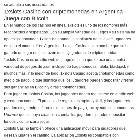
se adapte a sus necesidades.
1xslots Casino con criptomonedas en Argentina –
Juega con Bitcoin
En el mundo de los casinos en línea, 1xslots es uno de los nombres más
reconocidos y respetados. Con su amplia variedad de juegos y su sistema de
apuestas innovador, 1xslots ha ganado la confianza de miles de jugadores
en todo el mundo. Y en Argentina, 1xslots Casino es un nombre que se ha
ganado un lugar en el corazón de los jugadores de criptomonedas.
1xslots Casino es un sitio web de juego en línea que ofrece una amplia
variedad de juegos de azar, incluyendo tragamonedas, ruleta, blackjack y
muchos más. Y lo mejor de todo, 1xslots Casino acepta criptomonedas como
medio de pago, lo que significa que los jugadores pueden depositar y retirar
sus ganancias en Bitcoin y otras criptomonedas.
Para jugar en 1xslots Casino, los jugadores deben registrarse en el sitio web
y crear una cuenta. El proceso de registro es rápido y fácil, y los jugadores
pueden elegir entre diferentes opciones de pago, incluyendo criptomonedas.
Una vez que se haya creado la cuenta, los jugadores pueden depositar
fondos y comenzar a jugar.
1xslots Casino también ofrece una aplicación móvil para jugadores que
desean jugar en el camino. La aplicación 1xslots es compatible con