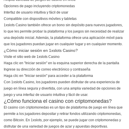
Opciones de pago incluyendo criptomonedas
Interfaz de usuario intuitiva y fácil de usar
Compatible con dispositivos móviles y tabletas
1xslots Casino también ofrece un bono sin depósito para nuevos jugadores,
lo que les permite probar la plataforma y los juegos sin necesidad de realizar
una depósito inicial. Además, la plataforma ofrece una aplicación móvil para
que los jugadores puedan jugar en cualquier lugar y en cualquier momento.
¿Cómo iniciar sesión en 1xslots Casino?
Visite el sitio web de 1xslots Casino
Haga clic en "Iniciar sesión" en la esquina superior derecha de la pantalla
Ingrese su dirección de correo electrónico y contraseña
Haga clic en "Iniciar sesión" para acceder a la plataforma
Con 1xslots Casino, los jugadores pueden disfrutar de una experiencia de
juego en línea segura y divertida, con una amplia variedad de opciones de
juego y una interfaz de usuario intuitiva y fácil de usar.
¿Cómo funciona el casino con criptomonedas?
El casino con criptomonedas es un tipo de plataforma de juego en línea que
permite a los jugadores depositar y retirar fondos utilizando criptomonedas,
como Bitcoin. En 1xslots, por ejemplo, se puede jugar con criptomonedas y
disfrutar de una variedad de juegos de azar y apuestas deportivas.