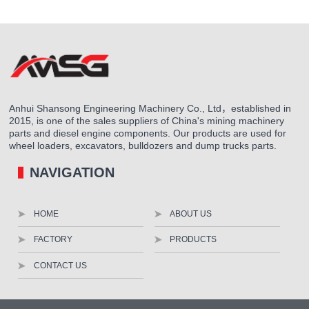
Anhui Shansong Engineering Machinery Co., Ltd，established in
2015, is one of the sales suppliers of China's mining machinery
parts and diesel engine components. Our products are used for
wheel loaders, excavators, bulldozers and dump trucks parts.
NAVIGATION
HOME
ABOUT US
FACTORY
PRODUCTS
CONTACT US