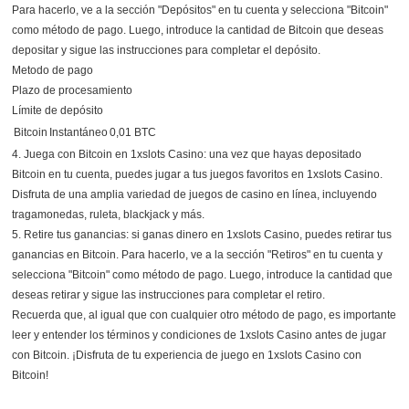
Para hacerlo, ve a la sección "Depósitos" en tu cuenta y selecciona "Bitcoin"
como método de pago. Luego, introduce la cantidad de Bitcoin que deseas
depositar y sigue las instrucciones para completar el depósito.
Metodo de pago
Plazo de procesamiento
Límite de depósito
Bitcoin
Instantáneo
0,01 BTC
4. Juega con Bitcoin en 1xslots Casino: una vez que hayas depositado
Bitcoin en tu cuenta, puedes jugar a tus juegos favoritos en 1xslots Casino.
Disfruta de una amplia variedad de juegos de casino en línea, incluyendo
tragamonedas, ruleta, blackjack y más.
5. Retire tus ganancias: si ganas dinero en 1xslots Casino, puedes retirar tus
ganancias en Bitcoin. Para hacerlo, ve a la sección "Retiros" en tu cuenta y
selecciona "Bitcoin" como método de pago. Luego, introduce la cantidad que
deseas retirar y sigue las instrucciones para completar el retiro.
Recuerda que, al igual que con cualquier otro método de pago, es importante
leer y entender los términos y condiciones de 1xslots Casino antes de jugar
con Bitcoin. ¡Disfruta de tu experiencia de juego en 1xslots Casino con
Bitcoin!