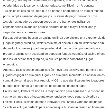
embargo, para aquellos que buscan algo más, 1xslots Casino ofrece la
oportunidad de jugar con criptomonedas, como Bitcoin, en Argentina.
1xslots es un casino en línea que ha ganado popularidad en todo el mundo
por su amplia variedad de juegos y su sistema de pago innovador. Con
1xslots, los jugadores pueden depositar y retirar fondos utilizando
criptomonedas, lo que les permite disfrutar de una mayor flexibilidad y
seguridad en sus transacciones.
Para aquellos que buscan un casino en línea que ofrezca una experiencia de
juego segura y divertida, 1xslots es la mejor opción. Con su 1xslots bono sin
depósito, los nuevos jugadores pueden disfrutar de una oportunidad para
probar el casino sin necesidad de depositar fondos. Además, el casino ofrece
una iniciar sesión fácil y rápido, lo que les permite comenzar a jugar
enseguida.
Además, 1xslots ofrece una aplicación móvil, 1xslots APK, que permite a los
jugadores jugar en cualquier lugar y en cualquier momento. La aplicación es
compatible con dispositivos Android y iOS, lo que significa que los jugadores
pueden disfrutar de la experiencia de juego en cualquier lugar.
En resumen, 1xslots Casino es la mejor opción para aquellos que buscan un
casino en línea que ofrezca una experiencia de juego segura, divertida y
flexible. Con su sistema de pago innovador y su amplia variedad de juegos,
1xslots es el lugar perfecto para aquellos que buscan un casino en línea que