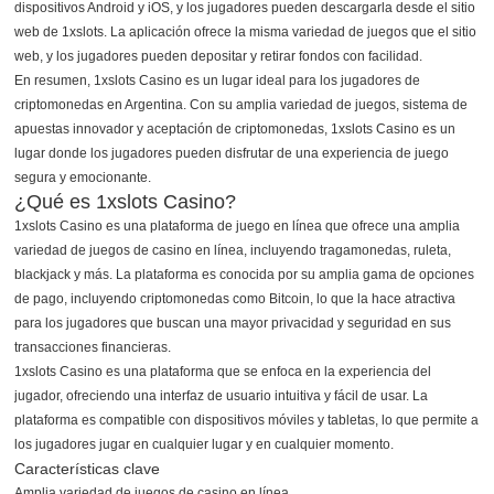
dispositivos Android y iOS, y los jugadores pueden descargarla desde el sitio
web de 1xslots. La aplicación ofrece la misma variedad de juegos que el sitio
web, y los jugadores pueden depositar y retirar fondos con facilidad.
En resumen, 1xslots Casino es un lugar ideal para los jugadores de
criptomonedas en Argentina. Con su amplia variedad de juegos, sistema de
apuestas innovador y aceptación de criptomonedas, 1xslots Casino es un
lugar donde los jugadores pueden disfrutar de una experiencia de juego
segura y emocionante.
¿Qué es 1xslots Casino?
1xslots Casino es una plataforma de juego en línea que ofrece una amplia
variedad de juegos de casino en línea, incluyendo tragamonedas, ruleta,
blackjack y más. La plataforma es conocida por su amplia gama de opciones
de pago, incluyendo criptomonedas como Bitcoin, lo que la hace atractiva
para los jugadores que buscan una mayor privacidad y seguridad en sus
transacciones financieras.
1xslots Casino es una plataforma que se enfoca en la experiencia del
jugador, ofreciendo una interfaz de usuario intuitiva y fácil de usar. La
plataforma es compatible con dispositivos móviles y tabletas, lo que permite a
los jugadores jugar en cualquier lugar y en cualquier momento.
Características clave
Amplia variedad de juegos de casino en línea