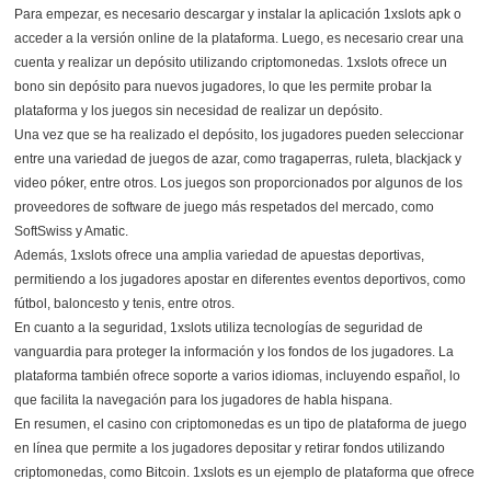
Para empezar, es necesario descargar y instalar la aplicación 1xslots apk o
acceder a la versión online de la plataforma. Luego, es necesario crear una
cuenta y realizar un depósito utilizando criptomonedas. 1xslots ofrece un
bono sin depósito para nuevos jugadores, lo que les permite probar la
plataforma y los juegos sin necesidad de realizar un depósito.
Una vez que se ha realizado el depósito, los jugadores pueden seleccionar
entre una variedad de juegos de azar, como tragaperras, ruleta, blackjack y
video póker, entre otros. Los juegos son proporcionados por algunos de los
proveedores de software de juego más respetados del mercado, como
SoftSwiss y Amatic.
Además, 1xslots ofrece una amplia variedad de apuestas deportivas,
permitiendo a los jugadores apostar en diferentes eventos deportivos, como
fútbol, baloncesto y tenis, entre otros.
En cuanto a la seguridad, 1xslots utiliza tecnologías de seguridad de
vanguardia para proteger la información y los fondos de los jugadores. La
plataforma también ofrece soporte a varios idiomas, incluyendo español, lo
que facilita la navegación para los jugadores de habla hispana.
En resumen, el casino con criptomonedas es un tipo de plataforma de juego
en línea que permite a los jugadores depositar y retirar fondos utilizando
criptomonedas, como Bitcoin. 1xslots es un ejemplo de plataforma que ofrece