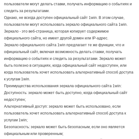
пользователи могут делать ставки, получать информацию о событиях и
следить за результатами.
Однако, не всегда доступен официальный сайт 1win. В этом случае,
пользователи могут использовать зеркало официального сайта 1win.
Зеркало - это веб-страница, которая копирует содержимое
официального сайта, но имеет другой домен или IP-адрес.
Зеркало официального сайта 1win предлагает те же функции, что и
официальный сайт, включая возможность делать ставки, получать
информацию о событиях и следить за результатами. Зеркало может
быть полезно в ситуациях, когда официальный сайт недоступен, или
когда пользователь хочет использовать альтернативный способ доступа
к услугам 1win.
Преимущества использования зеркала официального сайта 1win:
Доступность: зеркало может быть доступно, когда официальный сайт
недоступен;
Альтернативный доступ: зеркало может быть использовано, если
пользователь хочет использовать альтернативный способ доступа к
услугам 1win;
Безопасность: зеркало может быть безопасным, если оно является
официальным или проверенным;