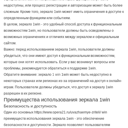
недоступны, или процесс регистрации и авторизации может быть более
сложным. Кроме того, зеркало 1win может иметь ограничения в доступе к
определенным функциям или событиям.
В целом, зеркало 1win - это удобный способ доступа к функциональным
возможностям 1win, но пользователи должны быть осведомлены о
возможных ограничениях и отличиях между зеркалом и официальным
сайтом.
Важно: перед использованием зеркала 1win, пользователи должны
убедиться, что они имеют доступ к функциональным возможностям,
которые они хотят использовать. Если у вас возникнут вопросы или
проблемы, рекомендуется обратиться к поддержке 1win.
Обратите внимание: зеркало
1 win
1win может быть недоступно в
некоторых странах или регионах из-за ограничений на доступ к онлайн-
играм. Пользователи должны убедиться, что доступ к зеркалу 1win
разрешен в их регионе.
Преимущества использования зеркала 1win
Безопасность и доступность
Один из основных https://www.opera21.ru/uvazhaemye-zriteli/ win
преимуществ использования зеркала 1win - это обеспечение
безопасности и доступности. Зеркало позволяет пользователям