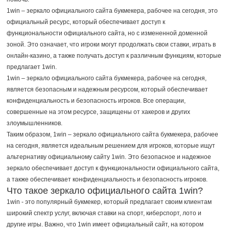
1win – зеркало официального сайта букмекера, рабочее на сегодня, это
официальный ресурс, который обеспечивает доступ к
функциональности официального сайта, но с измененной доменной
зоной. Это означает, что игроки могут продолжать свои ставки, играть в
онлайн-казино, а также получать доступ к различным функциям, которые
предлагает 1win.
1win – зеркало официального сайта букмекера, рабочее на сегодня,
является безопасным и надежным ресурсом, который обеспечивает
конфиденциальность и безопасность игроков. Все операции,
совершенные на этом ресурсе, защищены от хакеров и других
злоумышленников.
Таким образом, 1win – зеркало официального сайта букмекера, рабочее
на сегодня, является идеальным решением для игроков, которые ищут
альтернативу официальному сайту 1win. Это безопасное и надежное
зеркало обеспечивает доступ к функциональности официального сайта,
а также обеспечивает конфиденциальность и безопасность игроков.
Что такое зеркало официального сайта 1win?
1win - это популярный букмекер, который предлагает своим клиентам
широкий спектр услуг, включая ставки на спорт, киберспорт, лото и
другие игры. Важно, что 1win имеет официальный сайт, на котором