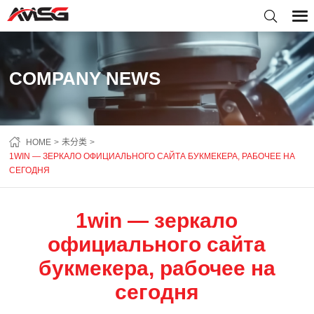
COMPANY NEWS
HOME
未分类
1WIN — ЗЕРКАЛО ОФИЦИАЛЬНОГО САЙТА БУКМЕКЕРА, РАБОЧЕЕ НА
СЕГОДНЯ
1win — зеркало
официального сайта
букмекера, рабочее на
сегодня