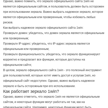
Однако, важно помнить, что зеркало официального сайта 1win не
является официальным сайтом, и пользователь должен быть осторожен
при использовании зеркала. Важно выбрать надежное зеркало, которое
является официальным или проверенным, чтобы избежать любых
рисков.
Как выбрать надежное зеркало официального сайта 1win:
Проверьте домен: убедитесь, что домен зеркала является официальным
или проверенным;
Проверьте IP-адрес: убедитесь, что IP-адрес зеркала является
официальным или проверенным;
Проверьте функциональность: убедитесь, что зеркало функционирует
корректно и предлагает все функции, которые доступны на
официальном сайте;
В целом, зеркало официального сайта 1win - это полезный инструмент
для пользователей, которые хотят иметь доступ к услугам 1win, но
официальный сайт недоступен. Однако, важно выбрать надежное
зеркало и быть осторожным при его использовании.
Как работает зеркало 1win?
Однако, важно отметить, что зеркало 1win не является официальным
сайтом, и некоторые функции могут работать не так, как на
официальном сайте. Например, некоторые функции могут быть