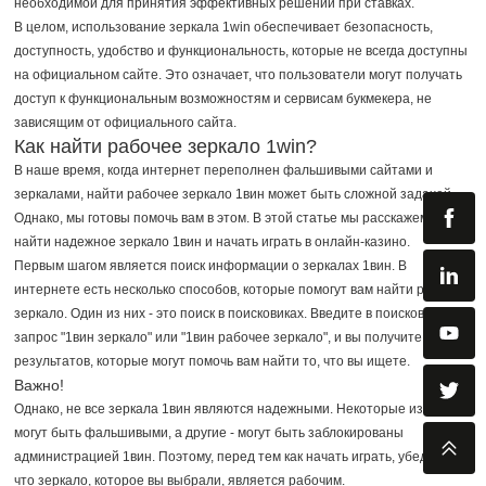
необходимой для принятия эффективных решений при ставках.
В целом, использование зеркала 1win обеспечивает безопасность,
доступность, удобство и функциональность, которые не всегда доступны
на официальном сайте. Это означает, что пользователи могут получать
доступ к функциональным возможностям и сервисам букмекера, не
зависящим от официального сайта.
Как найти рабочее зеркало 1win?
В наше время, когда интернет переполнен фальшивыми сайтами и
зеркалами, найти рабочее зеркало 1вин может быть сложной задачей.
Однако, мы готовы помочь вам в этом. В этой статье мы расскажем, как
найти надежное зеркало 1вин и начать играть в онлайн-казино.
Первым шагом является поиск информации о зеркалах 1вин. В
интернете есть несколько способов, которые помогут вам найти рабочее
зеркало. Один из них - это поиск в поисковиках. Введите в поисковике
запрос "1вин зеркало" или "1вин рабочее зеркало", и вы получите список
результатов, которые могут помочь вам найти то, что вы ищете.
Важно!
Однако, не все зеркала 1вин являются надежными. Некоторые из них
могут быть фальшивыми, а другие - могут быть заблокированы
администрацией 1вин. Поэтому, перед тем как начать играть, убедитесь,
что зеркало, которое вы выбрали, является рабочим.