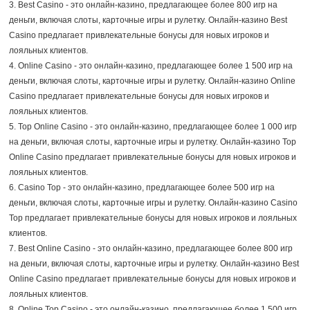
3. Best Casino - это онлайн-казино, предлагающее более 800 игр на
деньги, включая слоты, карточные игры и рулетку. Онлайн-казино Best
Casino предлагает привлекательные бонусы для новых игроков и
лояльных клиентов.
4. Online Casino - это онлайн-казино, предлагающее более 1 500 игр на
деньги, включая слоты, карточные игры и рулетку. Онлайн-казино Online
Casino предлагает привлекательные бонусы для новых игроков и
лояльных клиентов.
5. Top Online Casino - это онлайн-казино, предлагающее более 1 000 игр
на деньги, включая слоты, карточные игры и рулетку. Онлайн-казино Top
Online Casino предлагает привлекательные бонусы для новых игроков и
лояльных клиентов.
6. Casino Top - это онлайн-казино, предлагающее более 500 игр на
деньги, включая слоты, карточные игры и рулетку. Онлайн-казино Casino
Top предлагает привлекательные бонусы для новых игроков и лояльных
клиентов.
7. Best Online Casino - это онлайн-казино, предлагающее более 800 игр
на деньги, включая слоты, карточные игры и рулетку. Онлайн-казино Best
Online Casino предлагает привлекательные бонусы для новых игроков и
лояльных клиентов.
8. Online Top Casino - это онлайн-казино, предлагающее более 1 500 игр