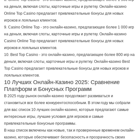
на деньги, включая слоты, карточные игры и рулетку. Онлайн-казино
Online Top Casino предлагает привлекательные бонусы для новых
игроков и лояльных клиентов.
9. Casino Online Top - это онлайн-казино, предлагающее более 1 000 игр
на деньги, включая слоты, карточные игры и рулетку. Онлайн-казино
Casino Online Top предлагает привлекательные бонусы для новых
игроков и лояльных клиентов.
10. Best Top Casino - это онлайн-казино, предлагающее более 800 игр на
деньги, включая слоты, карточные игры и рулетку. Онлайн-казино Best
Top Casino предлагает привлекательные бонусы для новых игроков и
лояльных клиентов.
10 Лучших Онлайн-Казино 2025: Сравнение
Платформ и Бонусных Программ
В 2025 году рынок онлайн-казино продолжает развиваться и
становиться все более конкурентоспособным. В этом году мы собрали
для вас список 10 лучших онлайн-казино, которые предлагают самые
интересные игры, лучшие условия для игроков и самые
привлекательные бонусные программы.
В наш список включены как новые, так и проверенные временем онлайн-
казино, которые обеспечивают безопасность и прозрачность своих