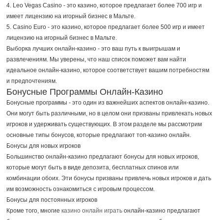
4. Leo Vegas Casino - это казино, которое предлагает более 700 игр и
имеет лицензию на игорный бизнес в Мальте.
5. Casino Euro - это казино, которое предлагает более 500 игр и имеет
лицензию на игорный бизнес в Мальте.
Выборка лучших онлайн-казино - это ваш путь к выигрышам и
развлечениям. Мы уверены, что наш список поможет вам найти
идеальное онлайн-казино, которое соответствует вашим потребностям
и предпочтениям.
Бонусные Программы Онлайн-Казино
Бонусные программы - это один из важнейших аспектов онлайн-казино.
Они могут быть различными, но в целом они призваны привлекать новых
игроков и удерживать существующих. В этом разделе мы рассмотрим
основные типы бонусов, которые предлагают топ-казино онлайн.
Бонусы для новых игроков
Большинство онлайн-казино предлагают бонусы для новых игроков,
которые могут быть в виде депозита, бесплатных спинов или
комбинации обоих. Эти бонусы призваны привлечь новых игроков и дать
им возможность ознакомиться с игровым процессом.
Бонусы для постоянных игроков
Кроме того, многие
казино онлайн играть
онлайн-казино предлагают