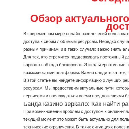
Обзор актуального
дост
В современном мире онлайн-развлечений пользоват
доступа к своим любимым ресурсам. Нередко случаю
разным причинам, и в таких случаях важно знать а
Для тех, кто стремится поддерживать постоянный 
варианты обхода блокировок. Эти альтернативные 
возможностями платформы. Важно следить за тем, 
В этой статье вы найдете информацию о лучших ре
ресурсам. Мы предоставим актуальные пути, которы
сервисами и наслаждаться всеми предложениями бе
Банда казино зеркало: Как найти р
При возникновении проблем с доступом к онлайн-пл
текущий момент это может быть актуально для поль
технические ограничения. В таких ситуациях полез