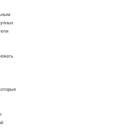
льным
тупных
тели
бежать
которые
е
ой