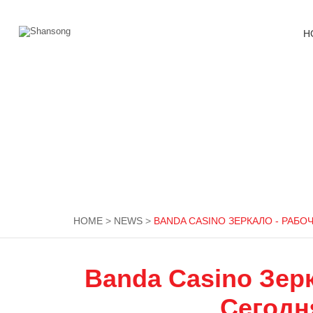
H
COMPANY NEW
HOME
NEWS
BANDA CASINO ЗЕРКАЛО - РАБО
Banda Casino Зер
Сегодн