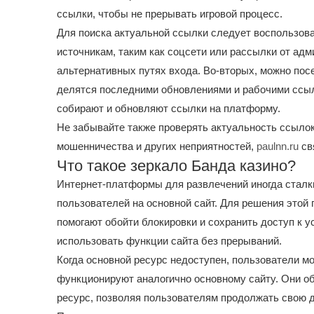
ссылки, чтобы не прерывать игровой процесс.
Для поиска актуальной ссылки следует воспользов
источникам, таким как соцсети или рассылки от а
альтернативных путях входа. Во-вторых, можно по
делятся последними обновлениями и рабочими ссыл
собирают и обновляют ссылки на платформу.
Не забывайте также проверять актуальность ссылок
мошенничества и других неприятностей,
paulnn.ru
св
Что такое зеркало Банда казино?
Интернет-платформы для развлечений иногда сталк
пользователей на основной сайт. Для решения это
помогают обойти блокировки и сохранить доступ к 
использовать функции сайта без прерываний.
Когда основной ресурс недоступен, пользователи м
функционируют аналогично основному сайту. Они об
ресурс, позволяя пользователям продолжать свою д