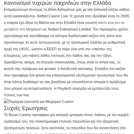
Κανονισμοί τυχερών παιχνιδιών στην Ελλάδα
Ενημερώνουμε συνεχώς τη βάση δεδομένων μας με νέα ελληνικά καζίνο καθώς
αυτά εγκαινιάζονται. Netbet Casino Live: Η χρονιά που ιδρύθηκε είναι το 2009,
η εταιρία έχει έδρα τη Μάλτα και στην Ελλάδα είναι γνωστή
κάντε κλικ για να
μεταβείτε στη Megapari
ως Netbet Enterprises Limited. Τον περασμένο χρόνο,
ερευνήσαμε και προσθέσαμε τα νεότερα διαδικτυακά καζίνο στη λίστα που
προτείνουμε. Κι αυτό λειτουργούσε, με το προσωρινό πλαίσιο με ρυθμιστική
αρχή της UKGC, ώσπου η ΕΕΕΠ τα πήρε όλα υπό την «σκέπη» της.
Επομένως, μην κάνετε λάθος επιλογές στο πάθος σας για τον τζόγο.
Χρειάζονται, ακόμη, τα στοιχεία επικοινωνίας, όπως είναι το email σας, το
κινητό σας τηλέφωνο και φυσικά, η διεύθυνση κατοικίας. Επιλέξτε ένα καζίνο
που προσφέρει ένα φιλικό και επαγγελματικό εξυπηρετικό προσωπικό που θα
είναι πάντα διαθέσιμο να σας βοηθήσει με οποιαδήποτε απορία ή πρόβλημα
που μπορεί να αντιμετωπίσετε. H Playtech συνεχίζει να εμπλουτίζει τους
τίτλους των live.
Συχνές Ερωτήσεις
Το Buran Casino προσφέρει μια αστρική εμπειρία στους παίκτες με τον κομψό
σχεδιασμό του, την ποικιλόμορφη επιλογή παιχνιδιών και την εξαιρετική
εξυπηρέτηση πελατών. Στον αντίποδα, τα παιχνίδια που θα συναντήσετε στα