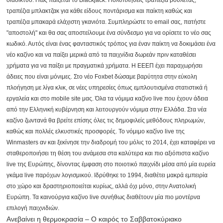
διαδίκτυο. Πως παίζεται το Blackjack. Πολυπληθείς τραπέζια ρουλέτας,
τραπέζια μπλακτζακ για κάθε είδους ποντάρισμα και παίκτη καθώς και
τραπέζια μπακαρά ελάχιστη γκανιότα. Συμπληρώστε το email σας, πατήστε
"αποστολή" και θα σας αποστείλουμε ένα σύνδεσμο για να ορίσετε το νέο σας
κωδικό. Αυτός είναι ένας φανταστικός τρόπος για έναν παίκτη να δοκιμάσει ένα
νέο καζίνο και να παίξει μερικά από τα παιχνίδια δωρεάν πριν καταθέσει
χρήματα για να παίξει με πραγματικά χρήματα. Η ΕΕΕΠ έχει παραχωρήσει
άδειες που είναι μόνιμες. Στο νέο Foxbet δώσαμε βαρύτητα στην εύκολη
πλοήγηση με λίγα κλικ, σε νέες υπηρεσίες όπως εμπλουτισμένα στατιστικά ή
εργαλεία και στο mobile site μας. Όλα τα νόμιμα καζίνο live που έχουν άδεια
από την Ελληνική κυβέρνηση και λειτουργούν νόμιμα στην Ελλάδα. Στα νέα
καζίνο ζωντανά θα βρείτε επίσης όλες τις δημοφιλείς μεθόδους πληρωμών,
καθώς και πολλές ελκυστικές προσφορές. Το νόμιμο καζίνο live της
Winmasters αν και ξεκίνησε την διαδρομή του μόλις το 2014, έχει καταφέρει να
σταθεροποιήσει τη θέση του ανάμεσα στα καλύτερα και πιο αξιόπιστα καζίνο
live της Ευρώπης, δίνοντας έμφαση στο ποιοτικό παιχνίδι μέσα από μία ευρεία
γκάμα live παρόχων λογισμικού. Ιδρύθηκε το 1994, διαθέτει μακρά εμπειρία
στο χώρο και δραστηριοποιείται κυρίως, αλλά όχι μόνο, στην Ανατολική
Ευρώπη. Τα καινούργια καζίνο live συνήθως διαθέτουν μία πιο μοντέρνα
επιλογή παιχνιδιών.
Ανεβαίνει η θερμοκρασία – Ο καιρός το Σαββατοκύριακο