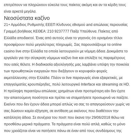
επιτρέπουν να πληρώνουν εύκολα τους παίκτες ακόμη και αν τα κέρδη τους
είναι αρκετά μεγάλα.
Νεοσύστατα καζίνο
21+ Αρμόδιος Ρυθμιστής ΕΕΕΠ Κίνδυνος εθισμού and απώλειας περιουσίας
Γραμμή βοήθειας ΚΕΘΕΑ: 210 9237777 Παίξε Υπεύθυνα. Παίκτες από
Ελλάδα αποδεκτοί. Ένας από αυτούς είναι το γεγονός ότι ορισμένοι τίτλοι
προσφέρουν πολύ μεγαλύτερες πληρωμές. Σας παρουσιάζουμε τα online
casino live στην Ελλάδα τα οποία λειτουργούν με νόμιμη άδεια. Δοκιμάστε το
εργαλείο για την σύγκριση νόμιμων καζίνο live και επιλέξτε τις παραμέτρους
που εσείς θέλετε. Η διαδικασία αξιολόγησής μας λαμβάνει υπόψη την ποικιλία
των προωθητικών ενεργειών που διεξάγουν οι κορυφαίοι φορείς
εκμετάλλευσης στην Ελλάδα. Πλέον οι live παραγωγές είναι εξαιρετικές, με
επαγγελματίες κρουπιέρηδες, πολύ λειτουργικό Interface και streaming σε HD.
Η πρόληψη περαιτέρω απώλειας χρημάτων είναι προτιμότερη εάν δεν έχετε
την απαιτούμενη ποσότητα και πρέπει να σταματήσετε προσωρινά να παίζετε.
Εκείνοι που δεν έχουν άδεια μπορεί απλώς να σας το απαγορεύσουν χωρίς να
σας δώσουν καμία εξήγηση, σε αντίθεση με εκείνους που διαθέτουν την
κατάλληλη άδεια. Σε συνέχεια του ποστ που έκανα την 29/06/2018 θέλω να
προσθέσω μερικά πράγματα. Τα πράγματα είναι πολύ απλά, καθώς το μόνο
που χρειάζεται είναι να πατήσετε πάνω σε έναν από τους συνδέσμους της