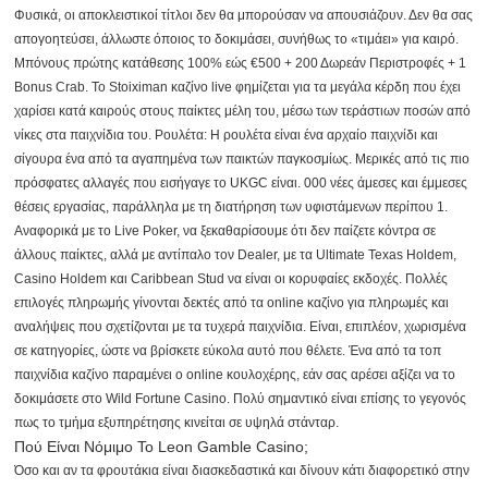
Φυσικά, οι αποκλειστικοί τίτλοι δεν θα μπορούσαν να απουσιάζουν. Δεν θα σας
απογοητεύσει, άλλωστε όποιος το δοκιμάσει, συνήθως το «τιμάει» για καιρό.
Μπόνους πρώτης κατάθεσης 100% εώς €500 + 200 Δωρεάν Περιστροφές + 1
Bonus Crab. To Stoiximan καζίνο live φημίζεται για τα μεγάλα κέρδη που έχει
χαρίσει κατά καιρούς στους παίκτες μέλη του, μέσω των τεράστιων ποσών από
νίκες στα παιχνίδια του. Ρουλέτα: Η ρουλέτα είναι ένα αρχαίο παιχνίδι και
σίγουρα ένα από τα αγαπημένα των παικτών παγκοσμίως. Μερικές από τις πιο
πρόσφατες αλλαγές που εισήγαγε το UKGC είναι. 000 νέες άμεσες και έμμεσες
θέσεις εργασίας, παράλληλα με τη διατήρηση των υφιστάμενων περίπου 1.
Αναφορικά με το Live Poker, να ξεκαθαρίσουμε ότι δεν παίζετε κόντρα σε
άλλους παίκτες, αλλά με αντίπαλο τον Dealer, με τα Ultimate Texas Holdem,
Casino Holdem και Caribbean Stud να είναι οι κορυφαίες εκδοχές. Πολλές
επιλογές πληρωμής γίνονται δεκτές από τα online καζίνο για πληρωμές και
αναλήψεις που σχετίζονται με τα τυχερά παιχνίδια. Είναι, επιπλέον, χωρισμένα
σε κατηγορίες, ώστε να βρίσκετε εύκολα αυτό που θέλετε. Ένα από τα τοπ
παιχνίδια καζίνο παραμένει ο online κουλοχέρης, εάν σας αρέσει αξίζει να το
δοκιμάσετε στο Wild Fortune Casino. Πολύ σημαντικό είναι επίσης το γεγονός
πως το τμήμα εξυπηρέτησης κινείται σε υψηλά στάνταρ.
Πού Είναι Νόμιμο Το Leon Gamble Casino;
Όσο και αν τα φρουτάκια είναι διασκεδαστικά και δίνουν κάτι διαφορετικό στην