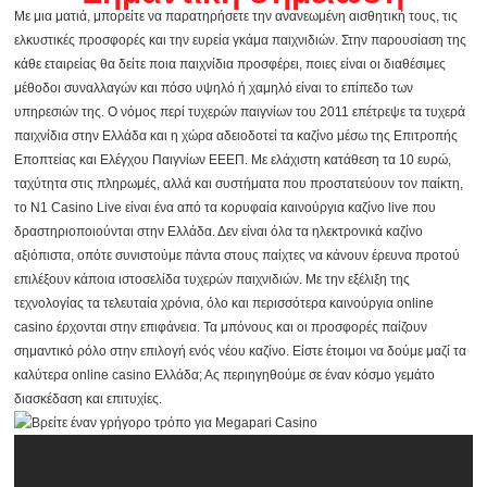
Με μια ματιά, μπορείτε να παρατηρήσετε την ανανεωμένη αισθητική τους, τις
ελκυστικές προσφορές και την ευρεία γκάμα παιχνιδιών. Στην παρουσίαση της
κάθε εταιρείας θα δείτε ποια παιχνίδια προσφέρει, ποιες είναι οι διαθέσιμες
μέθοδοι συναλλαγών και πόσο υψηλό ή χαμηλό είναι το επίπεδο των
υπηρεσιών της. Ο νόμος περί τυχερών παιγνίων του 2011 επέτρεψε τα τυχερά
παιχνίδια στην Ελλάδα και η χώρα αδειοδοτεί τα καζίνο μέσω της Επιτροπής
Εποπτείας και Ελέγχου Παιγνίων ΕΕΕΠ. Με ελάχιστη κατάθεση τα 10 ευρώ,
ταχύτητα στις πληρωμές, αλλά και συστήματα που προστατεύουν τον παίκτη,
το N1 Casino Live είναι ένα από τα κορυφαία καινούργια καζίνο live που
δραστηριοποιούνται στην Ελλάδα. Δεν είναι όλα τα ηλεκτρονικά καζίνο
αξιόπιστα, οπότε συνιστούμε πάντα στους παίχτες να κάνουν έρευνα προτού
επιλέξουν κάποια ιστοσελίδα τυχερών παιχνιδιών. Με την εξέλιξη της
τεχνολογίας τα τελευταία χρόνια, όλο και περισσότερα καινούργια online
casino έρχονται στην επιφάνεια. Τα μπόνους και οι προσφορές παίζουν
σημαντικό ρόλο στην επιλογή ενός νέου καζίνο. Είστε έτοιμοι να δούμε μαζί τα
καλύτερα online casino Ελλάδα; Ας περιηγηθούμε σε έναν κόσμο γεμάτο
διασκέδαση και επιτυχίες.